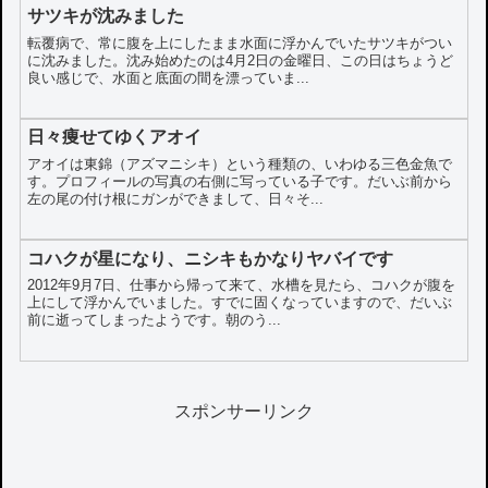
サツキが沈みました
転覆病で、常に腹を上にしたまま水面に浮かんでいたサツキがつい
に沈みました。沈み始めたのは4月2日の金曜日、この日はちょうど
良い感じで、水面と底面の間を漂っていま...
日々痩せてゆくアオイ
アオイは東錦（アズマニシキ）という種類の、いわゆる三色金魚で
す。プロフィールの写真の右側に写っている子です。だいぶ前から
左の尾の付け根にガンができまして、日々そ...
コハクが星になり、ニシキもかなりヤバイです
2012年9月7日、仕事から帰って来て、水槽を見たら、コハクが腹を
上にして浮かんでいました。すでに固くなっていますので、だいぶ
前に逝ってしまったようです。朝のう...
スポンサーリンク