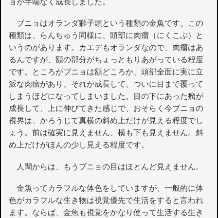
ョが半端なく成長しました。
ブニョはオランダ獅子頭という種類の金魚です。この
種類は、らんちゅう同様に、頭部に肉瘤（にくこぶ）と
いうのがあります。カエデもオランダなので、肉瘤はあ
るんですが、額の部分がちょっともりあがっている程度
です。ところがブニョは額どころか、頭部全面に実に立
派な肉瘤があり、それが成長して、ついに目まで覆って
しまうほどになってしまいました。目の下にあった瘤が
成長して、上に伸びてきた感じで、おそらく今ブニョの
視界は、かろうじて真横の斜め上だけが見える程度でし
ょう。前は確実に見えません、横も下も見えません。斜
め上だけがほんの少し見える程度です。
人間からは、もうブニョの目はほとんど見えません。
金魚ってカラフルな体色をしていますが、一般的に体
色がカラフルな生き物は視覚優先で生活をすると言われ
ます。ならば、金魚も視覚をかなり使って生活する生き