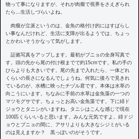
物って事になりますが、それが肉瘤で視界をさえぎられ
たら…生活しづらいよね。
肉瘤が立派というのは、金魚の格付け的にはすばらし
い事なんだけれど、生活に支障が出るようでは、ちょっ
とかわいそうかなって気がします。
証拠写真をアップします。最初がブニョの全身写真で
す。頭の先から尾の付け根までで約15cmです。私の手の
ひらよりも大きいです。尾の先まで入れたら、一体どれ
くらいの長さになるんでしょうね。何気に後ろで見きれ
ているのが、水槽に映ったチヅル君です。本体は水草の
向こうにいます。ちなみに手前の水草は金魚藻の一つの
マツモグサです。ちょっとお高い金魚藻です。下に緋ド
ジョウとタニシがいますね。タニシはこんな感じで現在
100匹くらいいると思います。みんな元気ですよ。緋ドジ
ョウとブニョの間に、アサリよりも大きなシジミがいる
のは見えますか？ 黒っぽいのがそうです。