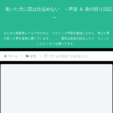
老いた犬に芸は仕込めない ～声楽 ＆ 身の回り日記
～
まだまだ初級者レベルですけれど、クラシック声楽を勉強しながら、考えた事
や思った事を徒然に書いています。 … 週末は金魚の話をしたり、ちょっと
したエッセイを書いてます。
ホーム
金魚
ブニョの目がつぶれました