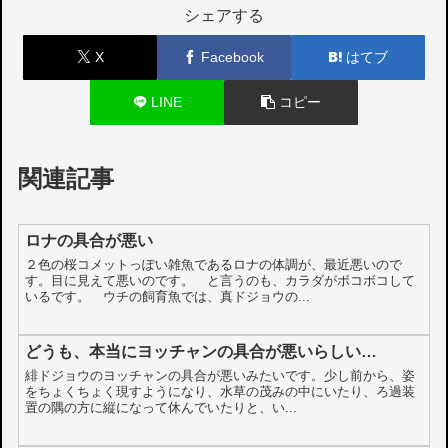
シェアする
X
Facebook
はてブ
LINE
コピー
関連記事
ロナの具合が悪い
２色の桜コメットっぽい雑魚であるロナの体調が、最近悪いので
す。目に見えて悪いのです。 と言うのも、カラダがボコボコして
いるです。 ウチの飼育魚では、真ドジョウの...
どうも、本当にヨッチャンの具合が悪いらしい…
緋ドジョウのヨッチャンの具合が悪いみたいです。少し前から、姿
をちょくちょく現すようになり、水草の茂みの中にいたり、ろ過装
置の隅の方に縦になって休んでいたりと、い...