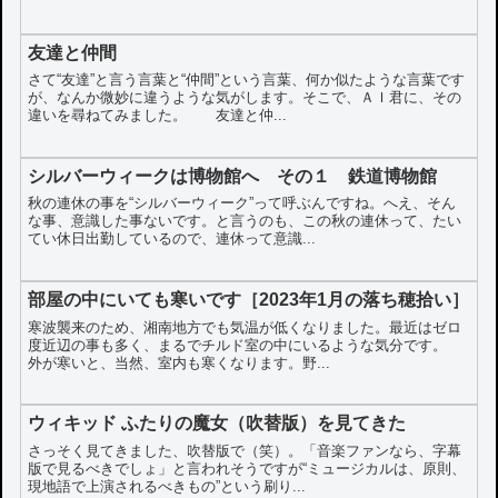
友達と仲間
さて“友達”と言う言葉と“仲間”という言葉、何か似たような言葉です
が、なんか微妙に違うような気がします。そこで、ＡＩ君に、その
違いを尋ねてみました。 友達と仲...
シルバーウィークは博物館へ その１ 鉄道博物館
秋の連休の事を“シルバーウィーク”って呼ぶんですね。へえ、そん
な事、意識した事ないです。と言うのも、この秋の連休って、たい
てい休日出勤しているので、連休って意識...
部屋の中にいても寒いです［2023年1月の落ち穂拾い］
寒波襲来のため、湘南地方でも気温が低くなりました。最近はゼロ
度近辺の事も多く、まるでチルド室の中にいるような気分です。
外が寒いと、当然、室内も寒くなります。野...
ウィキッド ふたりの魔女（吹替版）を見てきた
さっそく見てきました、吹替版で（笑）。「音楽ファンなら、字幕
版で見るべきでしょ」と言われそうですが“ミュージカルは、原則、
現地語で上演されるべきもの”という刷り...