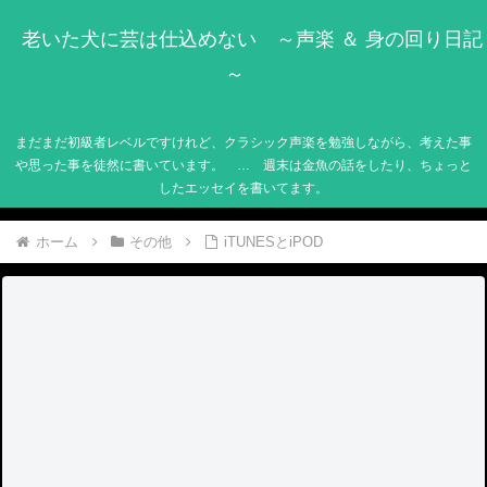
老いた犬に芸は仕込めない ～声楽 ＆ 身の回り日記
～
まだまだ初級者レベルですけれど、クラシック声楽を勉強しながら、考えた事
や思った事を徒然に書いています。 … 週末は金魚の話をしたり、ちょっと
したエッセイを書いてます。
ホーム
その他
iTUNESとiPOD