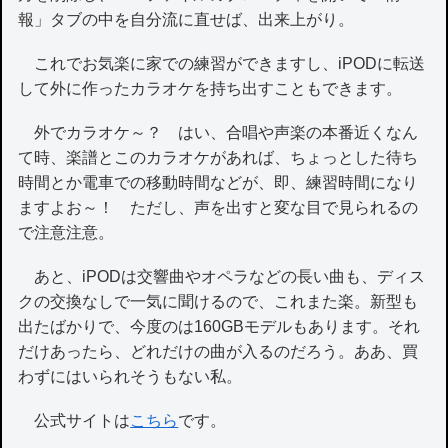
報」タブの中を自分流に直せば、出来上がり。
これでお気楽に家での練習ができますし、iPODに転送
して外に作ったカラオケを持ち出すこともできます。
外でカラオケ～？ はい、合唱や声楽の本番近くなん
て時、楽譜とこのカラオケがあれば、ちょっとした待ち
時間とか電車での移動時間などが、即、練習時間になり
ますよお～！ ただし、声を出すと変な目で見られるの
で注意注意。
あと、iPODは交響曲やオペラなどの長い曲も、ディス
クの交換なしで一気に聞けるので、これまた楽。新型も
出たばかりで、今度のは160GBモデルもあります。それ
だけあったら、どれだけの曲が入るのだろう。ああ、買
わずにはいられそうもない私。
公式サイトは
こちら
です。