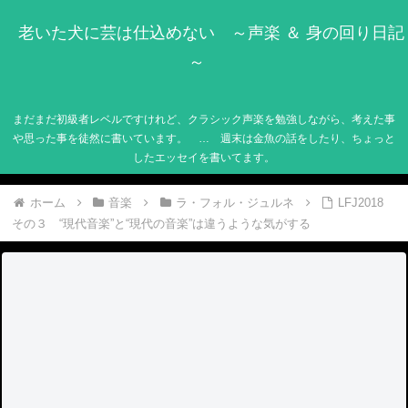
老いた犬に芸は仕込めない ～声楽 ＆ 身の回り日記
～
まだまだ初級者レベルですけれど、クラシック声楽を勉強しながら、考えた事
や思った事を徒然に書いています。 … 週末は金魚の話をしたり、ちょっと
したエッセイを書いてます。
ホーム
音楽
ラ・フォル・ジュルネ
LFJ2018
その３ “現代音楽”と“現代の音楽”は違うような気がする