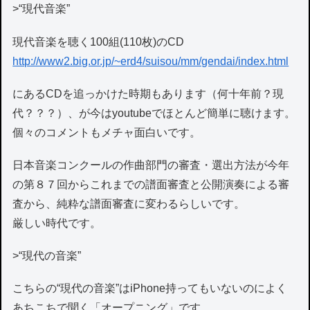
>“現代音楽”
現代音楽を聴く100組(110枚)のCD
http://www2.big.or.jp/~erd4/suisou/mm/gendai/index.html
にあるCDを追っかけた時期もあります（何十年前？現
代？？？）、が今はyoutubeでほとんど簡単に聴けます。
個々のコメントもメチャ面白いです。
日本音楽コンクールの作曲部門の審査・選出方法が今年
の第８７回からこれまでの譜面審査と公開演奏による審
査から、純粋な譜面審査に変わるらしいです。
厳しい時代です。
>“現代の音楽”
こちらの“現代の音楽”はiPhone持ってもいないのによく
あちこちで聞く「オープニング」です。