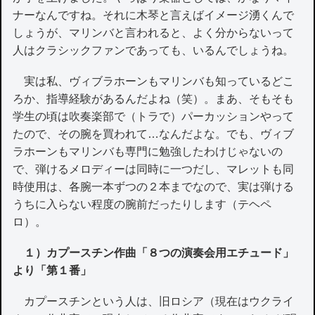
ナーなんですね。それに木琴と言えばイメージ湧くんで
しょうが、マリンバと言われると、よく分からないって
人はクラシックファンであっても、いるんでしょうね。
実は私、ヴィブラホーンもマリンバも知っているどこ
ろか、指導経験があるんだよね（笑）。まあ、そもそも
学生の頃は吹奏楽部で（トラで）パーカッションやって
たので、その腕を買われて…なんだよな。でも、ヴィブ
ラホーンもマリンバも専門に勉強したわけじゃないの
で、弾けるメロディーは同時に一つだし、マレットも同
時使用は、各腕一本ずつの２本までなので、実は弾ける
うちに入らない程度の腕前だったりします（テヘペ
ロ）。
１）カプースチン作曲「８つの演奏会用エチュード」
より「第１番」
カプースチンという人は、旧ロシア（現在はウクライ