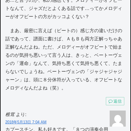
あ…と言うのが、私の感想です。メロディーがオフビー
トなんて、ジャズだとよくある話です…ってかメロディ
ーがオフビートの方がカッコよくない？
まあ、厳密に言えば（ビートの）感じ方の違いだけの
話であって、譜面に書けば、ＡもＢも両方正解っちゃあ
正解なんだよね。ただ、メロディーがオフビートで始ま
るのが気持ち悪いって言う人は、きっと、ベートーヴェ
ンの「運命」なんて、気持ち悪くて気持ち悪くて、たま
らないでしょうね。ベートーヴェンの「ジャジャジャジ
ャーン」は、頭に８分休符が入っている、オフビートな
メロディなんだよね（笑）。
返信
椎茸
より:
2018年5月13日 7:04 AM
カプースチン、私も好きです。「８つの演奏会用