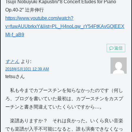
Tsujii Nobuyuki Kapustin/”8 Concert Etudes for Piano
Op.40-2″ 辻井伸行
https://www.youtube.com/watch?
v=fuwAUUbrkxY&list=PL_H4noLqw_rY54FtKAvGQIEEX
Ml-f_aB9
返信
すとん
より:
2018年5月10日 12:39 AM
tetsuさん
私も今までカプースチンを知らなかったのです（何し
ろ、ブログを書いていた最初は、カプースチンをカスプ
ーチンと書き間違えていたくらいですから…。
楽譜ありますか？ それは良かった。いくら良い音楽
でも楽譜が入手不可能になると、誰も演奏できなくなっ