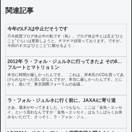
関連記事
今年のLFJは中止だそうです
只今絶賛ブログ休止中の私です（私）。ブログ休止中とは言え“ひと
こと”ぐらいは更新しようと、チマチマ頑張っております。ですが、
今回のネタは“ひとこと”に載せるよう...
2012年 ラ・フォル・ジュルネに行ってきたよ その8…
フルートとマトリョミン
本当に時間が厳しかったんです。 これは、岸本氏のCDを買ってあ
げられなかった言い訳なんですが、本当に厳しかったんです。とに
かく、急いで、東京国際フォーラムの会議...
ラ・フォル・ジュルネに行く前に、JAXAiに寄り道
さあ、週末がやってきました。いつもなら、ここは「金魚～エッセ
イ」という流れなんですが「金魚～エッセイ」はもうしばらくお休
みをいただて、さっそく、ラ・フォル・ジュ...