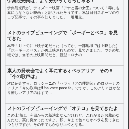
伊集院光氏は、よく分かってらっしゃる！
伊集院光氏が、ディズニー映画『アナと雪の女王』ついて「毒にも
薬にもならない映画」と評されたそうです。私は日刊スポーツのウ
ェブ記事で、その事を知りました。 引用先...
メトのライブビューイングで「ポーギーとベス」を見
てきた
本来４月上旬に上映予定だった（ってか、一部地域では上映した）
「ポーギーとベス」が再上映されたので、見てきました。ウチの地
域では、当初の上映期間だと、新型コロナの...
素人の発表会でよく耳にするオペラアリア その６
「今の歌声は」
次に紹介する、ロッシーニの『セヴィリアの理髪師』のロジーナの
アリア「今の歌声は/Una voce poco fa」ですが、このアリアはかな
り難しいアリアのはずで...
メトのライブビューイングで「オテロ」を見てきたよ
この上演は、今回からの新演出なんだけれど、これがまたお薦めな
んだな。実に良かったですよ。私、今まで色々なオペラを見てきた
つもりですが、その中でもかなり上位となる...