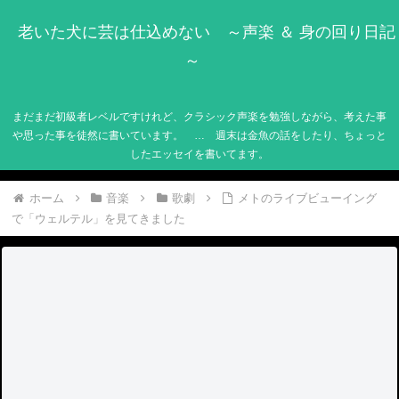
老いた犬に芸は仕込めない ～声楽 ＆ 身の回り日記
～
まだまだ初級者レベルですけれど、クラシック声楽を勉強しながら、考えた事
や思った事を徒然に書いています。 … 週末は金魚の話をしたり、ちょっと
したエッセイを書いてます。
ホーム
音楽
歌劇
メトのライブビューイング
で「ウェルテル」を見てきました