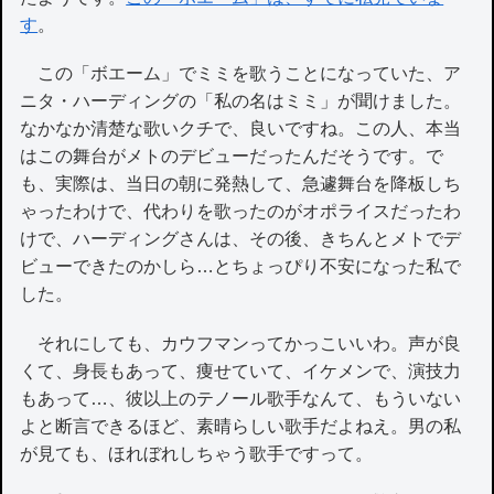
す
。
この「ボエーム」でミミを歌うことになっていた、ア
ニタ・ハーディングの「私の名はミミ」が聞けました。
なかなか清楚な歌いクチで、良いですね。この人、本当
はこの舞台がメトのデビューだったんだそうです。で
も、実際は、当日の朝に発熱して、急遽舞台を降板しち
ゃったわけで、代わりを歌ったのがオポライスだったわ
けで、ハーディングさんは、その後、きちんとメトでデ
ビューできたのかしら…とちょっぴり不安になった私で
した。
それにしても、カウフマンってかっこいいわ。声が良
くて、身長もあって、痩せていて、イケメンで、演技力
もあって…、彼以上のテノール歌手なんて、もういない
よと断言できるほど、素晴らしい歌手だよねえ。男の私
が見ても、ほれぼれしちゃう歌手ですって。