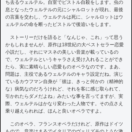
ち去るウェルテル。自室でピストル自殺をします。虫の
息となったウェルテルの元にシャルロットが現れ、最後
の言葉を交わし、ウェルテルは死に、シャルロットはウ
ェルテルの命を断ったピストルで後追いをします。
ストーリーだけを語ると「なんじゃ、これ」って思う
かもしれませんが、原作は18世紀の大ベストセラー恋愛
小説だし、それにマスネの美しい音楽が載っているの
で、ウェルテルというキャラさえ受け入れることができ
たら、実に素晴らしい恋愛ものオペラなのです。まあ、
問題は、主役であるウェルテルのキャラ設定だね。演じ
ているカウフマン自身が「彼は、きっと何かの（精神的
な）病気なのだろうけれど、それを客に感じ取られて、
引かれたらダメだよね」みたいな事を言ってますが、実
際、ウェルテルはかなり変わった人物です。その点さえ
乗り越えられれば、ほんと良いオペラですよ。
このオペラ、フランスオペラだけれど、原作はドイツ
もので、音楽はまるでイタリアのヴェリズモのような激