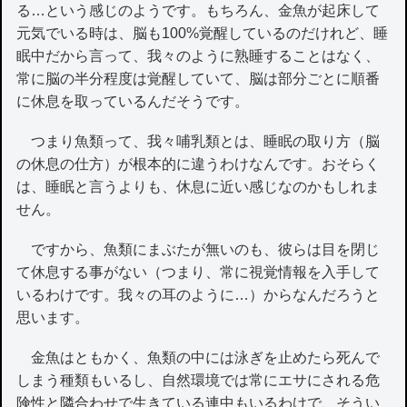
る…という感じのようです。もちろん、金魚が起床して
元気でいる時は、脳も100%覚醒しているのだけれど、睡
眠中だから言って、我々のように熟睡することはなく、
常に脳の半分程度は覚醒していて、脳は部分ごとに順番
に休息を取っているんだそうです。
つまり魚類って、我々哺乳類とは、睡眠の取り方（脳
の休息の仕方）が根本的に違うわけなんです。おそらく
は、睡眠と言うよりも、休息に近い感じなのかもしれま
せん。
ですから、魚類にまぶたが無いのも、彼らは目を閉じ
て休息する事がない（つまり、常に視覚情報を入手して
いるわけです。我々の耳のように…）からなんだろうと
思います。
金魚はともかく、魚類の中には泳ぎを止めたら死んで
しまう種類もいるし、自然環境では常にエサにされる危
険性と隣合わせで生きている連中もいるわけで、そうい