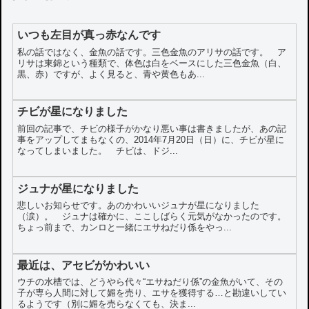
いつも左目が真っ赤なんです
私の話ではなく、金魚の話です。三色金魚のアリサの話です。 ア
リサは東錦という種類で、体色は白をベースにした三色金魚（白、
黒、赤）ですが、よく見ると、青や黄色もあ...
チビが星になりました
前回の記事で、チビの様子がかなり悪い事は書きましたが、あの記
事をアップしてまもなくの、2014年7月20日（日）に、チビが星に
なってしまいました。 チビは、ドジ...
ジュナが星になりました
悲しいお知らせです。あのかわいいジュナが星になりました
（涙）。 ジュナは確かに、ここしばらく元気がなかったのです。
ちょっ前まで、カンロと一緒にエサねだり係をやっ...
最近は、アセビがかわいい
ウチの水槽では、どうやら代々“エサねだり係”の金魚がいて、その
子が専ら人間に対して媚を売り、エサを獲得する…と勘違いしてい
るようです（別に媚を売らなくても、決ま...