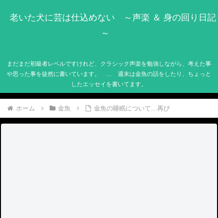
老いた犬に芸は仕込めない ～声楽 ＆ 身の回り日記
～
まだまだ初級者レベルですけれど、クラシック声楽を勉強しながら、考えた事
や思った事を徒然に書いています。 … 週末は金魚の話をしたり、ちょっと
したエッセイを書いてます。
ホーム
金魚
金魚の睡眠について…再び