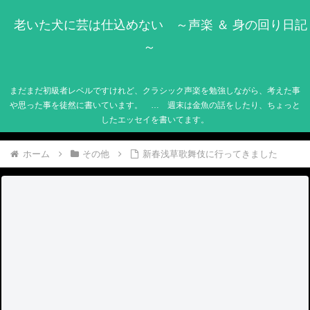
老いた犬に芸は仕込めない ～声楽 ＆ 身の回り日記
～
まだまだ初級者レベルですけれど、クラシック声楽を勉強しながら、考えた事
や思った事を徒然に書いています。 … 週末は金魚の話をしたり、ちょっと
したエッセイを書いてます。
ホーム
その他
新春浅草歌舞伎に行ってきました