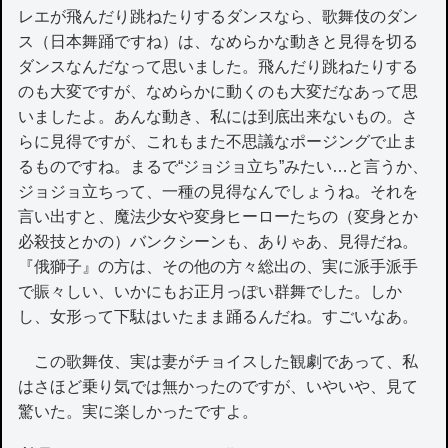
レエが飛んだり跳ねたりするダンスなら、歌舞伎のダン
ス（日本舞踊ですね）は、なめらかな動きと見得を切る
ダンスなんだなって思いました。飛んだり跳ねたりする
のも大変ですが、なめらかに動くのも大変だなあって思
いましたよ。あんな動き、私には到底出来ないもの。さ
らに見得ですが、これもまた不思議なポージングで止ま
るものですね。まるで“ジョジョ立ち”みたい…と言うか、
ジョジョ立ちって、一種の見得なんでしょうね。それを
言い出すと、魔法少女や変身ヒーローたちの（変身とか
必殺技とかの）バンクシーンも、ありゃあ、見得だね。
『俄獅子』の方は、その他の方々総出の、実に派手派手
で賑々しい、いかにもお正月っぽい群舞でした。しか
し、女形って下駄はいたまま踊るんだね。すごいなあ。
この歌舞伎、実は妻がチョイスした観劇であって、私
はさほど乗り気では無かったのですが、いやいや、見て
驚いた。実に楽しかったですよ。