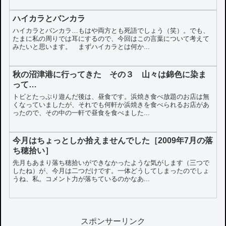
ハイカラとバンカラ
ハイカラとバンカラ…もはや両方とも死語でしょう（笑）。でも、
たまに私の周りでは耳にするので、今回はこの言葉について考えて
みたいと思います。 まずハイカラとは何か...
秋の沼津港に行ってきた その３ 山々は錦色に染ま
って…
トビとたっぷり遊んだ後は、昼食です。浜焼き食べ放題のお店は無
くなっていましたが、それでも何軒か浜焼きを食べられるお店があ
ったので、その中の一軒で昼食を食べました...
今月はちょっとしか拾えませんでした［2009年7月の落
ち穂拾い］
先月もあまり落ち穂拾いができなかったような気がします（三つで
したね）が、今月は二つだけです。一体どうしてしまったのでしょ
うね、私。コメント力が落ちているのかなあ...
スポンサーリンク