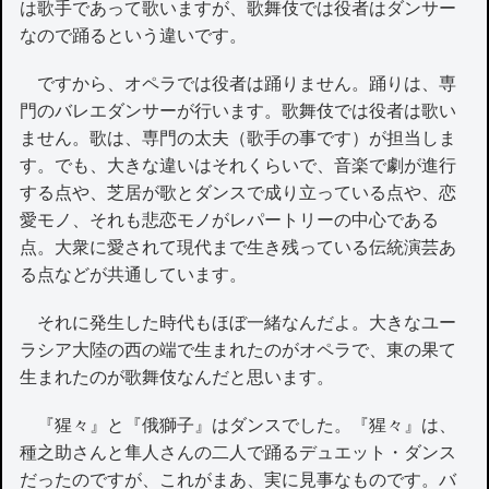
は歌手であって歌いますが、歌舞伎では役者はダンサー
なので踊るという違いです。
ですから、オペラでは役者は踊りません。踊りは、専
門のバレエダンサーが行います。歌舞伎では役者は歌い
ません。歌は、専門の太夫（歌手の事です）が担当しま
す。でも、大きな違いはそれくらいで、音楽で劇が進行
する点や、芝居が歌とダンスで成り立っている点や、恋
愛モノ、それも悲恋モノがレパートリーの中心である
点。大衆に愛されて現代まで生き残っている伝統演芸あ
る点などが共通しています。
それに発生した時代もほぼ一緒なんだよ。大きなユー
ラシア大陸の西の端で生まれたのがオペラで、東の果て
生まれたのが歌舞伎なんだと思います。
『猩々』と『俄獅子』はダンスでした。『猩々』は、
種之助さんと隼人さんの二人で踊るデュエット・ダンス
だったのですが、これがまあ、実に見事なものです。バ