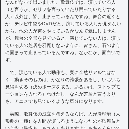
なんだなって思いました。歌舞伎では、演じている人
（と言うか、セリフを言っていたり踊っていたりする
人）以外は、皆、止まっているんですね。舞台の近くと
か、テレビ中継やDVDだと、演じている人しか見えない
から、他の人が何をやっているかなんて気にしません
が、舞台の全景を見ていると、演じていない人は、演じ
ている人の芝居を邪魔しないように、皆さん、石のよう
に固まって止まっているんですね。なかなか、面白いで
す。
で、演じている人の動作も、実に全然リアルではな
く、動きそのものは、かなりの誇張があるし、いちいち
見得を切る（決めポーズを取る、あるいは、ストップモ
ーションを入れる）わけだし、なんか芝居と言うより
も、アニメでも見ているような気分になります。
実際、歌舞伎の成立を考えるならば、人形浄瑠璃（人
形劇の一種）を人間が演じるようになったのが歌舞伎と
いう説（異説も、もちろんありますよ）もあるくらいで