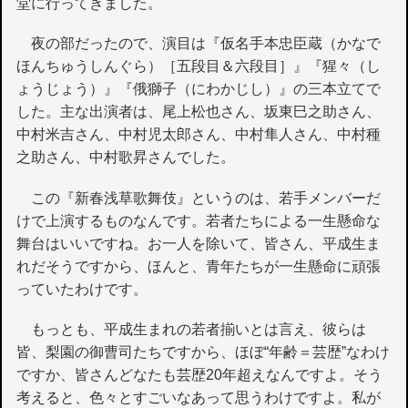
堂に行ってきました。
夜の部だったので、演目は『仮名手本忠臣蔵（かなで
ほんちゅうしんぐら）［五段目＆六段目］』『猩々（し
ょうじょう）』『俄獅子（にわかじし）』の三本立てで
した。主な出演者は、尾上松也さん、坂東巳之助さん、
中村米吉さん、中村児太郎さん、中村隼人さん、中村種
之助さん、中村歌昇さんでした。
この『新春浅草歌舞伎』というのは、若手メンバーだ
けで上演するものなんです。若者たちによる一生懸命な
舞台はいいですね。お一人を除いて、皆さん、平成生ま
れだそうですから、ほんと、青年たちが一生懸命に頑張
っていたわけです。
もっとも、平成生まれの若者揃いとは言え、彼らは
皆、梨園の御曹司たちですから、ほぼ“年齢＝芸歴”なわけ
ですか、皆さんどなたも芸歴20年超えなんですよ。そう
考えると、色々とすごいなあって思うわけですよ。私が