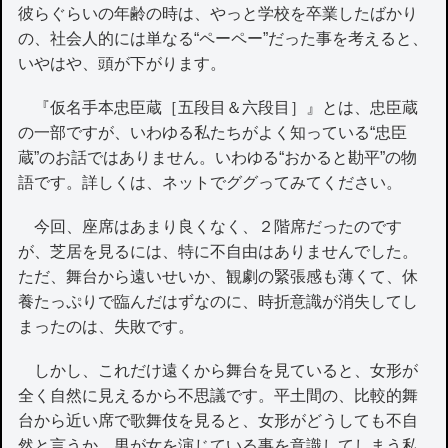
彼らぐらいの年齢の時は、やっと学校を卒業したばかり
の、社会人的には単なる“ペーペー”だった事を考えると、
いやはや、頭が下がります。
『仮名手本忠臣蔵［五段目＆六段目］』とは、忠臣蔵
の一部ですが、いわゆる私たちがよく知っている“忠臣
蔵”のお話ではありません。いわゆる“おかると勘平”の物
語です。詳しくは、ネットでググってみてください。
今回、座席はあまり良くなく、２階席だったのです
が、芝居を見るには、特に不自由はありませんでした。
ただ、舞台から遠いせいか、観劇の緊張感も薄くて、休
養たっぷりで臨んだはずなのに、時折意識が消失してし
まったのは、失敗です。
しかし、これだけ遠くから舞台を見ていると、女形が
全く自然に見えるから不思議です。平土間の、比較的舞
台から近い席で歌舞伎を見ると、女形がどうしても不自
然と言うか、男が女を演じている事を意識してしまう私