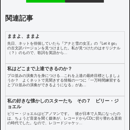
関連記事
ままよ、ままよ
先日、ネットを徘徊していたら『アナと雪の女王』の『Let it go』
の古文訳バージョンを見つけました。私が見つけたのはオリジナル
（？）のもので、歌詞を英語から...
私はどこまで上達できるのか？
プロ並みの演奏力を身につける…これを上達の最終目標としましょ
うか？ よくネットで見聞きする情報の一つに「一万時間練習する
とプロ並みの演奏ができるようになる」があ...
私の好きな懐かしのスターたち その７ ビリー・ジ
ョエル
ビリー・ジョエルはピアノマンです。 彼が日本で人気になったの
は、ちょうど音楽を聞く媒体が、レコードからCDに切り替わる直前
の時代でした。なので、レコードジャケッ...