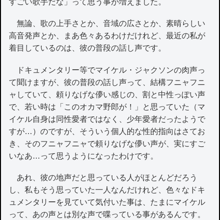
すごい歌手だな」って思う事が増えました。
無論、歌の上手さとか、音域の広さとか、素晴らしい
高音発声とか、まあ色々あるわけだけれど、最近の私が
着目しているのは、彼の普段の話し声です。
ドキュメンタリー等でマイケル・ジャクソンの肉声っ
て聞けますが、彼の普段の話し声って、結構フニャフニ
ャしていて、頼りなげな儚い感じの、割と中性っぽい声
で、若い時は「このオカマ野郎が！」と思っていた（マ
イケル自身は同性愛者ではなく、少年愛者だったようで
すが…）のですが、そういう個人的な性的指向はさてお
き、そのフニャフニャで頼りなげな儚い声が、実にすご
いなあ…って思うようになったわけです。
あれ、彼の地声だと思っている人がほとんどだろう
し、私もそう思っていた一人なんだけれど、色々なドキ
ュメンタリーを見ていて気付いた事は、たまにマイケル
って、あの声とは別な声で喋っている事があるんです。