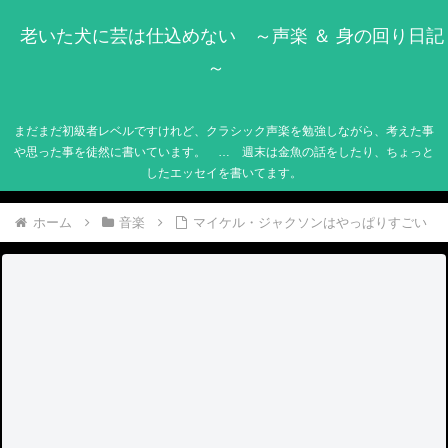
老いた犬に芸は仕込めない ～声楽 ＆ 身の回り日記
～
まだまだ初級者レベルですけれど、クラシック声楽を勉強しながら、考えた事
や思った事を徒然に書いています。 … 週末は金魚の話をしたり、ちょっと
したエッセイを書いてます。
ホーム
音楽
マイケル・ジャクソンはやっぱりすごい