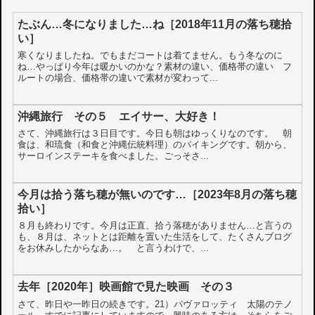
たぶん…冬になりました…ね［2018年11月の落ち穂拾
い］
寒くなりましたね。でもまだコートは着てません。もう冬なのに
ね…やっぱり今年は暖かいのかな？素材の違い、価格帯の違い フ
ルートの場合、価格帯の違いで素材が変わって...
沖縄旅行 その５ エイサー、大好き！
さて、沖縄旅行は３日目です。今日も朝はゆっくりなのです。 朝
食は、和琉食（和食と沖縄伝統料理）のバイキングです。朝から、
サーロインステーキを食べました。ごっそさ...
今月は拾う落ち穂が無いのです…［2023年8月の落ち穂
拾い］
８月も終わりです。今月は正直、拾う落穂がありません…と言うの
も、８月は、ネットとは距離を置いた生活をして、たくさんブログ
をお休みしたからなあ…。 と言うわけで、...
去年［2020年］映画館で見た映画 その３
さて、昨日や一昨日の続きです。21）パヴァロッティ 太陽のテノ