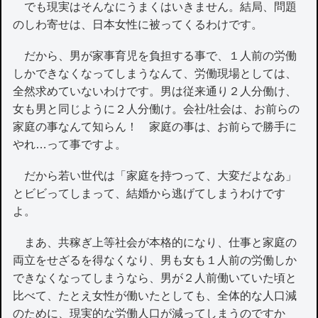
でも現実はそんなにうまくはいきません。結局、問題
のしわ寄せは、日本女性に被ってくるわけです。
だから、男が家事育児を負担する事で、１人前の労働
しかできなくなってしまうなんて、労働現場としては、
全然求めていないわけです。男は従来通り２人分働け、
女も男と同じように２人分働け。会社/社会は、お前らの
家庭の事なんて知らん！ 家庭の事は、お前らで勝手に
やれ…って事ですよ。
だから若い世代は「家庭を持つって、大変だよなあ」
とビビってしまって、結婚から逃げてしまうわけです
よ。
まあ、共稼ぎ上等社会が本格的になり、仕事と家庭の
両立をせざるを得なくなり、男も女も１人前の労働しか
できなくなってしまうなら、男が２人前働いていた頃と
比べて、たとえ女性が働いたとしても、全体的な人口減
のために、現実的な労働人口が減ってしまうのですか