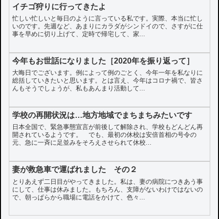
イチゴ狩りに行ってきたよ
忙しい忙しいと毎日のように言っている私です。実際、本当に忙し
いのです。先週など、あまりにカラダがシンドイので、さすがに仕
事を早めに切り上げて、定時で帰宅して、家...
今年もお世話になりました［2020年を振り返って］
大晦日でございます。例によって例のごとく、今年一年を私なりに
総括していきたいと思います。とは言え、今年はコロナ禍で、皆さ
んもそうでしょうが、私もあんまり活動して...
学校の再開状況は…地方地域でまちまちみたいです
日本全国で、緊急事態宣言が前後して解除され、学校もどんどん再
開されているようです。 でも、最初の休校は安倍首相の号令の
元、急に一斉に足並みをそろえさせられて休校...
妻が救急車で運ばれました その２
とりあえず二日目がやってきました。私は、妻の病院につきあう事
にして、仕事は休みました。もちろん、支障がないわけではないの
で、朝っぱらから職場に電話をかけて、色々...