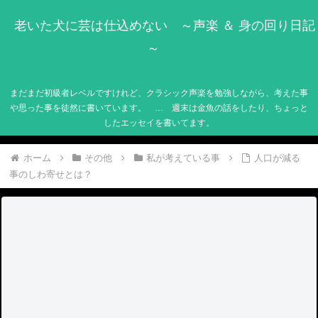
老いた犬に芸は仕込めない ～声楽 ＆ 身の回り日記
～
まだまだ初級者レベルですけれど、クラシック声楽を勉強しながら、考えた事
や思った事を徒然に書いています。 … 週末は金魚の話をしたり、ちょっと
したエッセイを書いてます。
ホーム
その他
私が考えている事
人口が減る
事のしわ寄せとは？