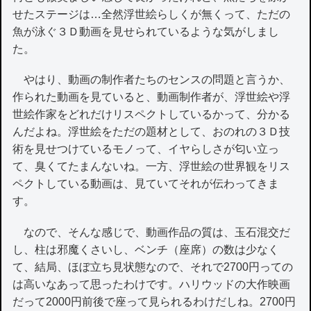
せたステージは…全然浮世絵らしくが無くって、ただの
魚が泳ぐ３Ｄ動画を見せられているような気がしまし
た。
やはり、動画の制作者たちのセンスの問題と言うか、
作られた動画を見ていると、動画制作者が、浮世絵や浮
世絵作家をどれだけリスペクトしているかって、分かる
んだよね。浮世絵をただの題材として、おのれの３Ｄ技
術を見せつけているモノって、イヤらしさが匂い立っ
て、臭くてたまんないね。一方、浮世絵の世界観をリス
ペクトしている動画は、見ていてそれが伝わってきま
す。
なので、そんな感じで、動画作品の質は、玉石混交だ
し、柱は邪魔くさいし、ベンチ（座席）の数は少なく
て、結局、ほぼ立ち見状態なので、それで2700円っての
は高いなあって思ったわけです。ハリウッドの大作映画
だって2000円前後で座って見られるわけだしね。2700円