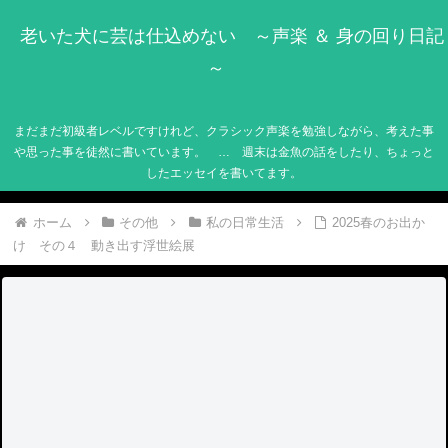
老いた犬に芸は仕込めない ～声楽 ＆ 身の回り日記
～
まだまだ初級者レベルですけれど、クラシック声楽を勉強しながら、考えた事
や思った事を徒然に書いています。 … 週末は金魚の話をしたり、ちょっと
したエッセイを書いてます。
ホーム
その他
私の日常生活
2025春のお出か
け その４ 動き出す浮世絵展