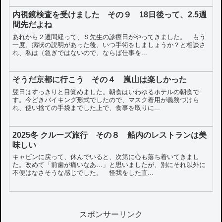
内視鏡検査を受けました その９ 18日後って、2.5週
間先だよね
あれから２週間経って、Ｓ先生の診療日がやってきました。 もう
一度、病状の説明があった後、いつ手術をしましょうか？と相談さ
れ、私は（急ぎではないので、ならば仕事を...
そうだ京都に行こう その４ 嵐山は楽しかった
翌日はすっきりと目覚めました。朝食はいわゆるホテルの朝食で
す。今どきバイキング形式でしたので、マスク着用が義務づけら
れ、使い捨ての手袋までした上で、食事を取りに...
2025冬 クルーズ旅行 その８ 船内のレストランは美
味しい
キャビンに戻って、休んでいると、次第に心も落ち着いてきまし
た。改めて「前歯が痛いなあ…」と思いましたが、別にそれ以外に
不便はなさそうな感じでした。 怪我をした直...
スポンサーリンク