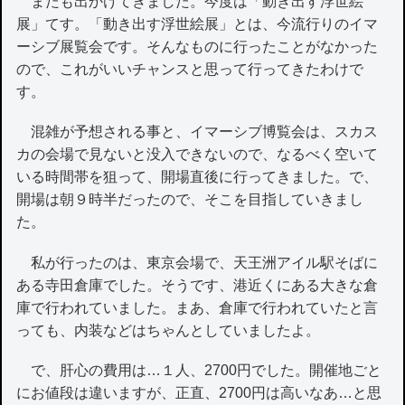
またも出かけてきました。今度は「動き出す浮世絵
展」てす。「動き出す浮世絵展」とは、今流行りのイマ
ーシブ展覧会です。そんなものに行ったことがなかった
ので、これがいいチャンスと思って行ってきたわけで
す。
混雑が予想される事と、イマーシブ博覧会は、スカス
カの会場で見ないと没入できないので、なるべく空いて
いる時間帯を狙って、開場直後に行ってきました。で、
開場は朝９時半だったので、そこを目指していきまし
た。
私が行ったのは、東京会場で、天王洲アイル駅そばに
ある寺田倉庫でした。そうです、港近くにある大きな倉
庫で行われていました。まあ、倉庫で行われていたと言
っても、内装などはちゃんとしていましたよ。
で、肝心の費用は…１人、2700円でした。開催地ごと
にお値段は違いますが、正直、2700円は高いなあ…と思