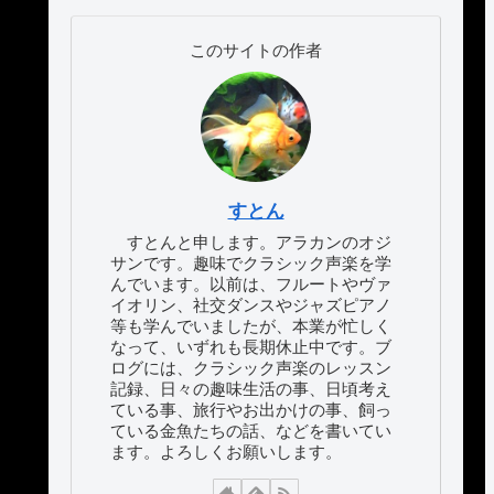
このサイトの作者
すとん
すとんと申します。アラカンのオジ
サンです。趣味でクラシック声楽を学
んでいます。以前は、フルートやヴァ
イオリン、社交ダンスやジャズピアノ
等も学んでいましたが、本業が忙しく
なって、いずれも長期休止中です。ブ
ログには、クラシック声楽のレッスン
記録、日々の趣味生活の事、日頃考え
ている事、旅行やお出かけの事、飼っ
ている金魚たちの話、などを書いてい
ます。よろしくお願いします。