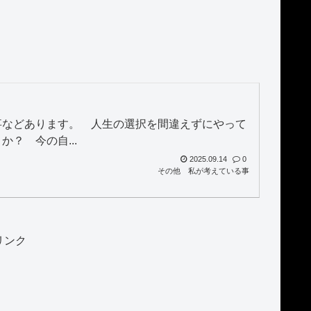
事などあります。 人生の選択を間違えずにやって
？ 今の自...
2025.09.14
0
その他
私が考えている事
リンク