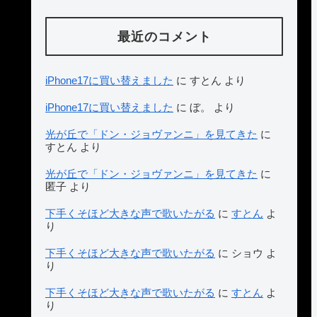
最近のコメント
iPhone17に買い替えました
に
すとん
より
iPhone17に買い替えました
に
ぼ。
より
光が丘で「ドン・ジョヴァンニ」を見てきた
に
すとん
より
光が丘で「ドン・ジョヴァンニ」を見てきた
に
匿子
より
下手くそほど大きな声で歌いたがる
に
すとん
よ
り
下手くそほど大きな声で歌いたがる
に
ショウ
よ
り
下手くそほど大きな声で歌いたがる
に
すとん
よ
り