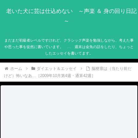
老いた犬に芸は仕込めない ～声楽 ＆ 身の回り日記
～
まだまだ初級者レベルですけれど、クラシック声楽を勉強しながら、考えた事
や思った事を徒然に書いています。 … 週末は金魚の話をしたり、ちょっと
したエッセイを書いてます。
ホーム
ダイエット＆エッセイ
脳梗塞は（当たり前だ
けど）怖いなあ…［2009年10月第4週・通算42週］