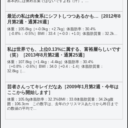
基本的には褒め言葉ではないですよね（汗）。...
最近の私は肉食系にシフトしつつあるかも…［2012年8
月第2週・通算26週］
体重：105.8kg［+-0.0kg：+2.7kg］体脂肪率：30.4%
［-0.8%：-0.5%］BMI：33.4［+-0.0：+1.0］体脂肪質量：32.2k...
私は世界でも、上位0.13%に属する、富裕層らしいです
（笑）［2013年8月第2週・通算25週］
体重：107.8kg［+1.4kg：-4.4kg］体脂肪率：30.4%
［+0.8%：-0.6%］BMI：34.0［+0.4：-1.4］体脂肪質量：
32.8kg［...
芸者さんってキレイだなあ［2009年1月第2週・今年は
ここから開始します］
体重：105.8g体脂肪率：32.3%BMI：33.8体脂肪質量：34.2kg腹
囲：106.3cm この数字は、去年のクリスマスあたりから昨日まで
の数値の平均で...