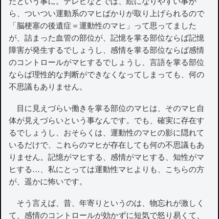
だという事に。テレビなどでは、絵になりやすい事か
ら、ついつい運動系のマヒばかりが取り上げられるので
「脳梗塞の後遺症＝運動性のマヒ」って思ってました
が、詰まった血管の部位が、記憶を掌る部位ならば記憶
障害が発生するでしょうし、感情を掌る部位ならば感情
のコントロールがマヒするでしょうし、言語を掌る部位
ならば理性的な判断ができなくなってしまっても、何の
不思議もありません。
目に見えづらい働きを掌る部位のマヒは、そのマヒ自
体が見えづらいという事なんです。でも、確実に存在す
るでしょうし、おそらくは、運動性のマヒの影に隠れて
いるだけで、これらのマヒが存在しても何の不思議もあ
りません。記憶がマヒする、感情がマヒする、知性がマ
ヒする…、私にとっては運動性マヒよりも、こちらの方
が、遥かに怖いです。
そう言えば、昔、年寄りというのは、物忘れが激しく
て、感情のコントロールが効かずに短気で怒り易くて、