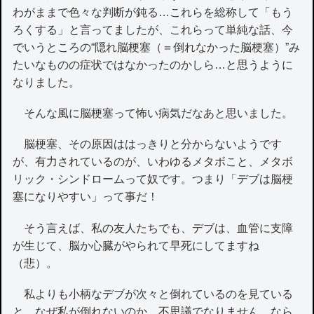
わがままで色々な判断が鈍る…これらを総称して「もう
ろくする」と言ってましたが、これらって単純な話、今
でいうところの“隠れ脳梗塞（＝倒れなかった脳梗塞）”み
たいなものの症状ではなかったのかしら…と思うように
なりました。
そんな風に脳梗塞って怖い病気だなあと思いました。
脳梗塞、その原因ははっきりと分からないようです
が、有力されているのが、いわゆるメタボこと、メタボ
リック・シンドロームって奴です。つまり「デブは脳梗
塞になりやすい」って事だ！
そう言えば、私の友人たちでも、デブは、血管に支障
が生じて、脳か心臓がやられて早死にしてますね
（悲）。
私よりも小柄なデブが次々と倒れているのを見ている
と、なぜ私が倒れないのか、不思議でなりません。なら