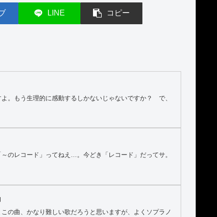
ブ
LINE
コピー
すよ。もう生理的に感動するしかないじゃないですか？ で、
「～のレコード」ってねえ…。今どき「レコード」だってサ。
」
とこの曲、かなり難しい歌だろうと思いますが、よくソプラノ