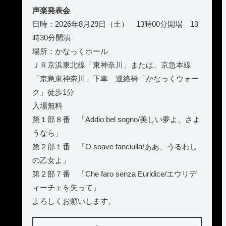
声楽発表会
日時：2026年8月29日（土） 13時00分開場 13
時30分開演
場所：かなっくホール
ＪＲ京浜東北線「東神奈川」または、京急本線
「京急東神奈川」下車 連絡橋「かなっくウォー
ク」徒歩1分
入場無料
第１部８番 「Addio bel sogno/美しい夢よ、さよ
うなら」
第２部１番 「O soave fanciulla/ああ、うるわし
の乙女よ」
第２部７番 「Che faro senza Euridice/エウリデ
ィーチェを失って」
よろしくお願いします。