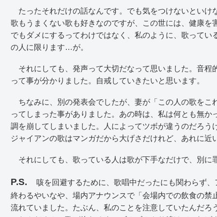
たったそれだけの話なんです。でも気をつけないといけな
歌もうまくない歌も好きなのですが、この世には、健康を
でもダメにするってわけではなく、私のように、歌ってい
の人に限ります…が。
それにしても、発声って大切だなって思いました。音程的
って事が分かりました。自戒していきたいと思います。
ちなみに、別の発表会でしたが、妻が「この人の歌をこれ
ってしまった事がありました。あの時は、私は何とも無か
調を崩してしまいました。人によってツボが違うのだろう
ジャイアンの歌はマンガだから大げさだけれど、あれに近
それにしても、歌っている人は歌が下手なだけで、別に罪
P.S.
咳を回避するために、歌唱中だったにも関わらず、
終わるやいなや、場内アナウンスで「会場内での飲食の禁
流れていました。たぶん、私のことを注意していたんだろ