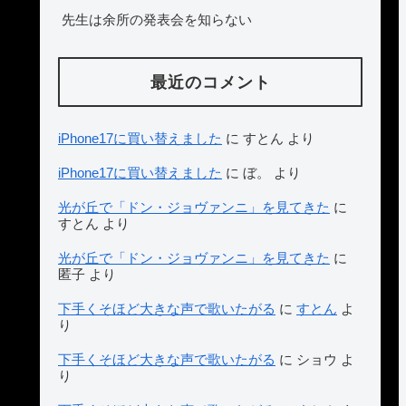
先生は余所の発表会を知らない
最近のコメント
iPhone17に買い替えました
に
すとん
より
iPhone17に買い替えました
に
ぼ。
より
光が丘で「ドン・ジョヴァンニ」を見てきた
に
すとん
より
光が丘で「ドン・ジョヴァンニ」を見てきた
に
匿子
より
下手くそほど大きな声で歌いたがる
に
すとん
よ
り
下手くそほど大きな声で歌いたがる
に
ショウ
よ
り