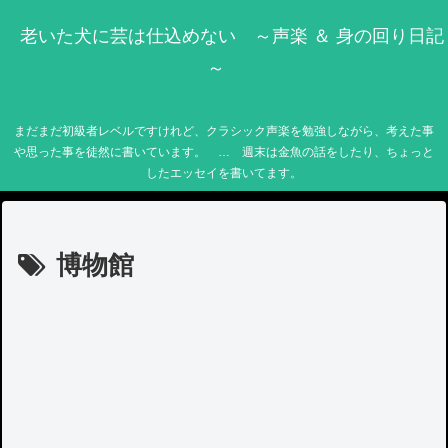
老いた犬に芸は仕込めない ～声楽 ＆ 身の回り日記
～
まだまだ初級者レベルですけれど、クラシック声楽を勉強しながら、考えた事
や思った事を徒然に書いています。 … 週末は金魚の話をしたり、ちょっと
したエッセイを書いてます。
博物館