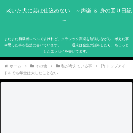
老いた犬に芸は仕込めない ～声楽 ＆ 身の回り日記
～
まだまだ初級者レベルですけれど、クラシック声楽を勉強しながら、考えた事
や思った事を徒然に書いています。 … 週末は金魚の話をしたり、ちょっと
したエッセイを書いてます。
ホーム
その他
私が考えている事
トップアイ
ドルでも年金は大したことない