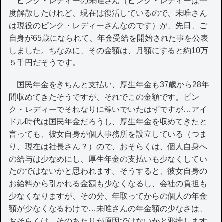
ピンク・レディーの未唯さん（ピンク・レディーは一
度解散したけれど、現在は復活しているので、未唯さん
は現役のピンク・レディーさんなのです）が、先日、ご
自身が65歳になられて、年金受給を開始された事を公表
しました。ちなみに、その金額は、月額にすると約10万
５千円だそうです。
国民年金をきちんと支払い、厚生年金も37歳から28年
間収めてきたそうですが、それでこの金額です。ピン
ク・レディーでそれなりに稼いでいたはずですが…アイ
ドル時代は国民年金だろうし、厚生年金を収めてきたと
言っても、彼女自身が個人事務所を設立している（つま
り、現在は社長さん？）ので、おそらくは、個人自身へ
の給与は少なめにし、厚生年金の支払いも少なくしてい
たのではないかと思われます。そうすると、彼女自身の
お給料から引かれる金額も少なくなるし、会社の負担も
少なくなりますが、その分、年取ってからの個人の年金
額が少なくなるわけで…未唯さんの年金額の少なさは、
おそらくは、そのあたりが原因ではないかと邪推します