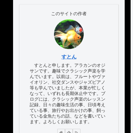
このサイトの作者
すとん
すとんと申します。アラカンのオジ
サンです。趣味でクラシック声楽を学
んでいます。以前は、フルートやヴァ
イオリン、社交ダンスやジャズピアノ
等も学んでいましたが、本業が忙しく
なって、いずれも長期休止中です。ブ
ログには、クラシック声楽のレッスン
記録、日々の趣味生活の事、日頃考え
ている事、旅行やお出かけの事、飼っ
ている金魚たちの話、などを書いてい
ます。よろしくお願いします。