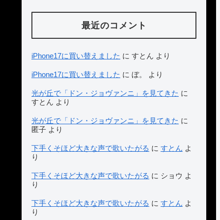
最近のコメント
iPhone17に買い替えました
に
すとん
より
iPhone17に買い替えました
に
ぼ。
より
光が丘で「ドン・ジョヴァンニ」を見てきた
に
すとん
より
光が丘で「ドン・ジョヴァンニ」を見てきた
に
匿子
より
下手くそほど大きな声で歌いたがる
に
すとん
よ
り
下手くそほど大きな声で歌いたがる
に
ショウ
よ
り
下手くそほど大きな声で歌いたがる
に
すとん
よ
り