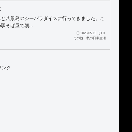
よ
妻と八景島のシーパラダイスに行ってきました。こ
そば屋で朝...
2023.05.19
0
その他
私の日常生活
リンク