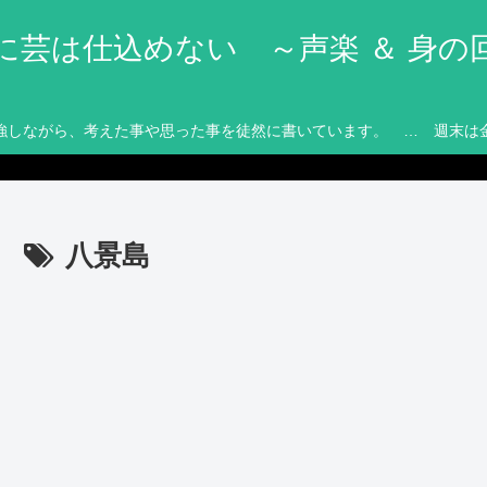
に芸は仕込めない ～声楽 ＆ 身の
強しながら、考えた事や思った事を徒然に書いています。 … 週末は
八景島