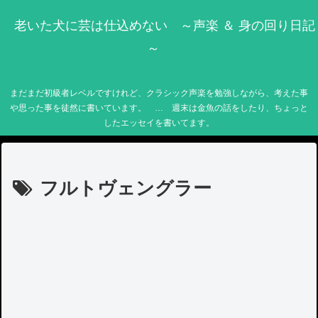
老いた犬に芸は仕込めない ～声楽 ＆ 身の回り日記
～
まだまだ初級者レベルですけれど、クラシック声楽を勉強しながら、考えた事
や思った事を徒然に書いています。 … 週末は金魚の話をしたり、ちょっと
したエッセイを書いてます。
フルトヴェングラー