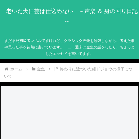
老いた犬に芸は仕込めない ～声楽 ＆ 身の回り日記
～
まだまだ初級者レベルですけれど、クラシック声楽を勉強しながら、考えた事
や思った事を徒然に書いています。 … 週末は金魚の話をしたり、ちょっと
したエッセイを書いてます。
ホーム
金魚
終わりに近づいた緋ドジョウの様子につ
いて