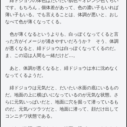
緋ドジョウの体色はだいたい肌色～オレンジ色くらい
です。もちろん，個体差があって、色の濃い子もいれば
薄い子もいる。でも言えることは、体調が悪いと、おし
なべて色が薄くなってくる。
色が薄くなるというよりも、白っぽくなってくると言
った方がイメージが涌きやすいだろうか？ そう、体調
が悪くなると、緋ドジョウは白っぽくなってくるのだ。
ま、この辺は人間も一緒だけど…。
あと、体調が悪くなると、緋ドジョウは水に沈めなく
なってくるようだ。
緋ドジョウは元気だと、だいたい水面の底にいるもの
だ。地面の上に横ばいになっているのが元気な状態。さ
らに元気いっぱいだと、地面に穴を掘って潜っているも
のだ。元気ハツラツだと、地面に潜って、顔だけ出して
コンニチワ状態である。