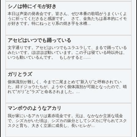
シノは特にイモが好き
本日は声楽の発表会です。皆さん、ぜひ本番の歌唱がうまくいくよ
うに祈ってくださると感謝です。 さて、金魚たちは基本的にイモ
が好きです。特にねっとり系の焼き芋を水槽...
アセビはいつでも踊っている
文字通りです。アセビはいつでもユラユラして、まるで踊っている
みたいです。ほぼほぼ動いています。この子は寝ている時以外は、
いつも動いているんです。 もしかすると…...
ガリとラズ
個体識別が難しく、今まで二尾まとめて“新入り”と呼称されてい
た、緋ドジョウたちが、ようやく個体識別が可能となったので、晴
れて“ガリ”と“ラズ”と命名されました。...
マンボウのようなアカリ
我が家にいるアカリは素赤琉金です。元は、なかなか立派な琉金
で、シズカがいた頃は、シズカの妹分としてシズカに守られてスク
スクと育ち、大きく立派に成長し、長いヒレが...