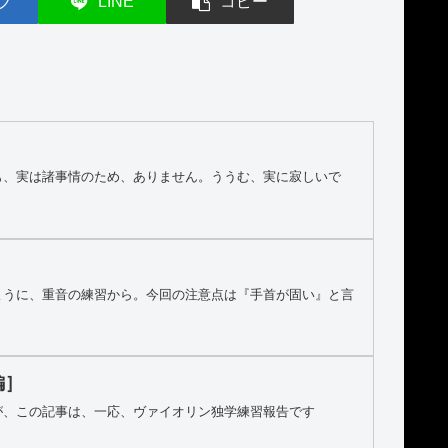
ブ
LINE
コピー
も、実は諸事情のため、ありません。ううむ、実に寂しいで
ように、重音の練習から。今回の注意点は『手首が固い』と言
編］
が、この記事は、一応、ヴァイオリン独学練習報告です