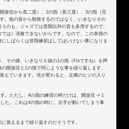
開放弦から長二度）、2の指（長三度）、3の指（完
です。他の音から類推するのではなく、いきなりその
言うのも、ジャズでは音階以外の音も多用するので、
方では）演奏できないからです。なので、この各指の
時にしばらくは音階練習はしてはいけない事になりま
その後、いきなりＥ線の1の指（Fisですね）を押
線の開放弦と1の指で同じような事を繰り返します。
て覚えていきます。弦が変わると、左腕のヒジの入り
。
。ただし、4の指の練習の時だけは、開放弦 -> 1
ました。これは4の指の時に、左手が動いてしまう事
に覚えるまで繰り返すのだそうです。