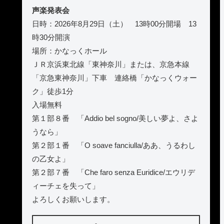
声楽発表会
日時：2026年8月29日（土） 13時00分開場 13
時30分開演
場所：かなっくホール
ＪＲ京浜東北線「東神奈川」または、京急本線
「京急東神奈川」下車 連絡橋「かなっくウォー
ク」徒歩1分
入場無料
第１部８番 「Addio bel sogno/美しい夢よ、さよ
うなら」
第２部１番 「O soave fanciulla/ああ、うるわし
の乙女よ」
第２部７番 「Che faro senza Euridice/エウリデ
ィーチェを失って」
よろしくお願いします。