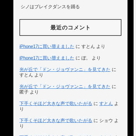
シノはブレイクダンスを踊る
最近のコメント
iPhone17に買い替えました
に
すとん
より
iPhone17に買い替えました
に
ぼ。
より
光が丘で「ドン・ジョヴァンニ」を見てきた
に
すとん
より
光が丘で「ドン・ジョヴァンニ」を見てきた
に
匿子
より
下手くそほど大きな声で歌いたがる
に
すとん
よ
り
下手くそほど大きな声で歌いたがる
に
ショウ
よ
り