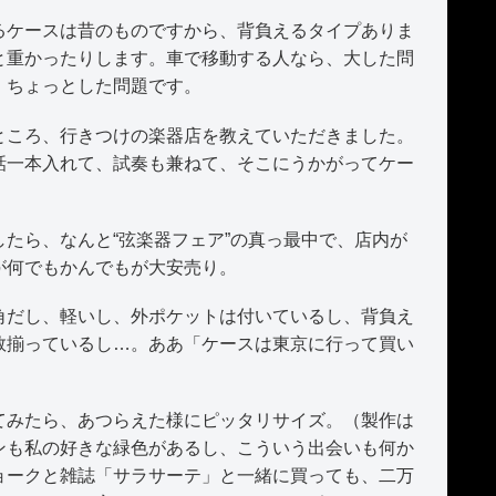
ケースは昔のものですから、背負えるタイプありま
と重かったりします。車で移動する人なら、大した問
、ちょっとした問題です。
ころ、行きつけの楽器店を教えていただきました。
話一本入れて、試奏も兼ねて、そこにうかがってケー
たら、なんと“弦楽器フェア”の真っ最中で、店内が
が何でもかんでもが大安売り。
だし、軽いし、外ポケットは付いているし、背負え
数揃っているし…。ああ「ケースは東京に行って買い
。
みたら、あつらえた様にピッタリサイズ。（製作は
ンも私の好きな緑色があるし、こういう出会いも何か
ョークと雑誌「サラサーテ」と一緒に買っても、二万