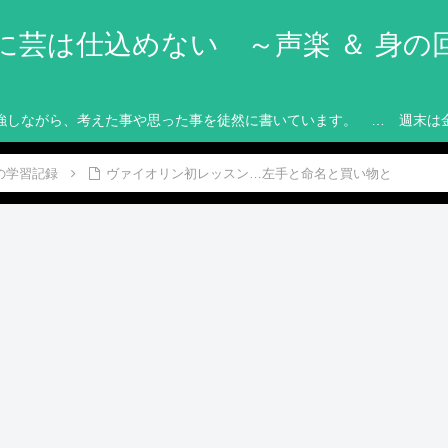
に芸は仕込めない ～声楽 ＆ 身の
強しながら、考えた事や思った事を徒然に書いています。 … 週末は
の学習記録
ヴァイオリン初レッスン…左手と命名と買い物と