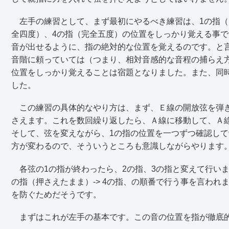
左手の練習として、まず最初にやるべき練習は、1の指（
全四度）、4の指（完全五度）の位置をしっかり覚える事
音が出せるように、指の絶対的な位置を覚えるのです。と
音階に頼っていては（つまり、相対音感的な音程の捕らえ
位置をしっかり覚えることは宿題となりました。また、同
した。
この練習の具体的なやり方は、まず、Ｅ線の開放弦を弾き、
さえます。これを数回繰り返したら、Ａ線に移動して、Ａ
そして、弦を変えながら、1の指の位置を一つずつ確認し
方が変わるので、そういうところも意識しながらやります
各弦の1の指が終わったら、2の指、3の指と変えて行います
の指（押さえたまま）-> 4の指、の順番で行う事を言われ
を防ぐためだそうです。
まずはこれが左手の基本です。この音の位置を指が徹底的