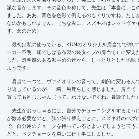
派な音がします。その音色を称して、先生は「本当に、この
ました。ああ、音色を色彩で例えるのもアリですね。たし
なのかもしれません。（ちなみに、スズキ君はレッドヴァ
す、念のため）
最初は私の使っている、KUNのオリジナル肩当てで弾い
ーカー不明、紐でしばる布製の袋タイプの肩当て）に変え
した。透明感のある派手めの音から、しっとりとした地味
ようです。
肩当て一つで、ヴァイオリンの音って、劇的に変わるんで
り返しているのが、一瞬、馬鹿らしく感じました。肩当て
買っても同じじゃん（って、わけないですね。暴論でした
先生がおっしゃるには、自分でチューニングをするように
が数本必要なのと、弦の張り替えごとに、スズキ君のペグ
で、自分用のチョークを持っているとよいでしょうと言う
どと、ペグチョークを買いに行く事にしました。