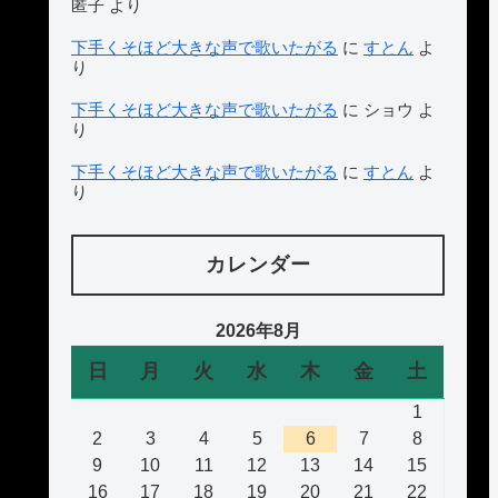
匿子
より
下手くそほど大きな声で歌いたがる
に
すとん
よ
り
下手くそほど大きな声で歌いたがる
に
ショウ
よ
り
下手くそほど大きな声で歌いたがる
に
すとん
よ
り
カレンダー
2026年8月
日
月
火
水
木
金
土
1
2
3
4
5
6
7
8
9
10
11
12
13
14
15
16
17
18
19
20
21
22