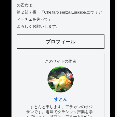
の乙女よ」
第２部７番 「Che faro senza Euridice/エウリデ
ィーチェを失って」
よろしくお願いします。
プロフィール
このサイトの作者
すとん
すとんと申します。アラカンのオジ
サンです。趣味でクラシック声楽を学
んでいます。以前は、フルートやヴァ