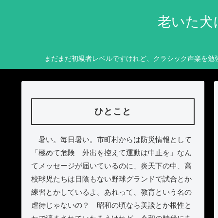
老いた犬
まだまだ初級者レベルですけれど、クラシック声楽を勉
ひとこと
暑い。毎日暑い。市町村からは防災情報として
「極めて危険 外出を控えて運動は中止を」なん
てメッセージが届いているのに、炎天下の中、高
校球児たちは日陰もない野球グランドで試合とか
練習とかしているよ。あれって、教育という名の
虐待じゃないの？ 昭和の頃なら美談とか根性と