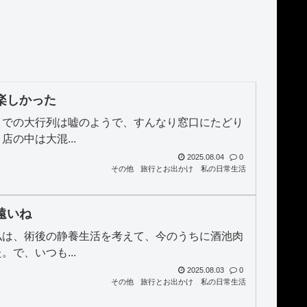
楽しかった
までの大行列は嘘のようで、すんなり窓口にたどり
の中は大混...
2025.08.04
0
その他
旅行とお出かけ
私の日常生活
遠いね
私は、術後の静養生活を考えて、今のうちに酒池肉
で、いつも...
2025.08.03
0
その他
旅行とお出かけ
私の日常生活