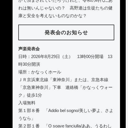
かで済まされていたろうけれど、令和の時代にあ
れは無いんじゃないの？ 高野連は生徒たちの健
康と安全を考えないものなのかな？
発表会のお知らせ
声楽発表会
日時：2026年8月29日（土） 13時00分開場 13
時30分開演
場所：かなっくホール
ＪＲ京浜東北線「東神奈川」または、京急本線
「京急東神奈川」下車 連絡橋「かなっくウォー
ク」徒歩1分
入場無料
第１部８番 「Addio bel sogno/美しい夢よ、さよ
うなら」
第２部１番 「O soave fanciulla/ああ、うるわし