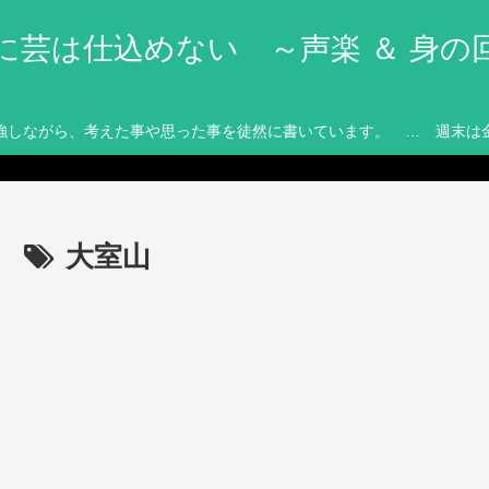
に芸は仕込めない ～声楽 ＆ 身の
強しながら、考えた事や思った事を徒然に書いています。 … 週末は
大室山