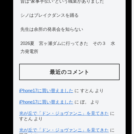
昔は“家事手伝い”という職業がありました
シノはブレイクダンスを踊る
先生は余所の発表会を知らない
2026夏 宮ヶ瀬ダムに行ってきた その３ 水
力発電所
最近のコメント
iPhone17に買い替えました
に
すとん
より
iPhone17に買い替えました
に
ぼ。
より
光が丘で「ドン・ジョヴァンニ」を見てきた
に
すとん
より
光が丘で「ドン・ジョヴァンニ」を見てきた
に