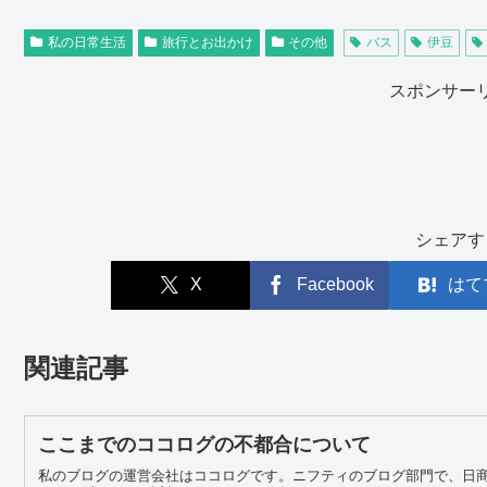
私の日常生活
旅行とお出かけ
その他
バス
伊豆
スポンサー
シェアす
X
Facebook
はて
関連記事
ここまでのココログの不都合について
私のブログの運営会社はココログです。ニフティのブログ部門で、日