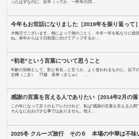
ったはずなのに、近年（ってか、一昨年の20...
今年もお世話になりました［2019年を振り返って
大晦日でございます。例によって例のごとく、今年一年を私なりに総
ね。来年からは３日程度に分けてアップするか...
“初老”という言葉について思うこと
年齢の別称として、割と有名…と言うか、よく使われるものに、以下の
古稀（こき） 77歳 喜寿（きじゅ） ...
感謝の言葉を言える人でありたい［2014年2月の
この年になって言うのもアレだけれど、私は“感謝の言葉を言える人間
そんなにおおげさな事ではありません。他人...
2025冬 クルーズ旅行 その６ 本場の中華は不味