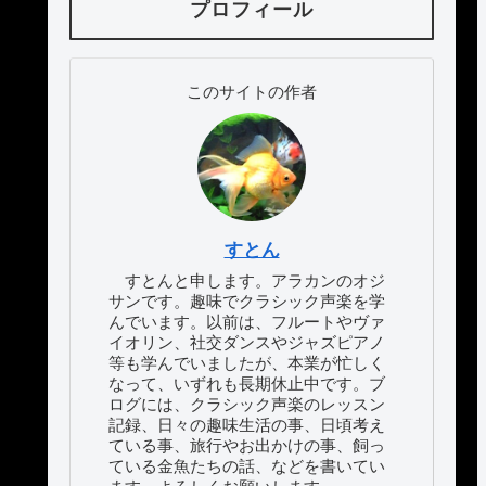
プロフィール
このサイトの作者
すとん
すとんと申します。アラカンのオジ
サンです。趣味でクラシック声楽を学
んでいます。以前は、フルートやヴァ
イオリン、社交ダンスやジャズピアノ
等も学んでいましたが、本業が忙しく
なって、いずれも長期休止中です。ブ
ログには、クラシック声楽のレッスン
記録、日々の趣味生活の事、日頃考え
ている事、旅行やお出かけの事、飼っ
ている金魚たちの話、などを書いてい