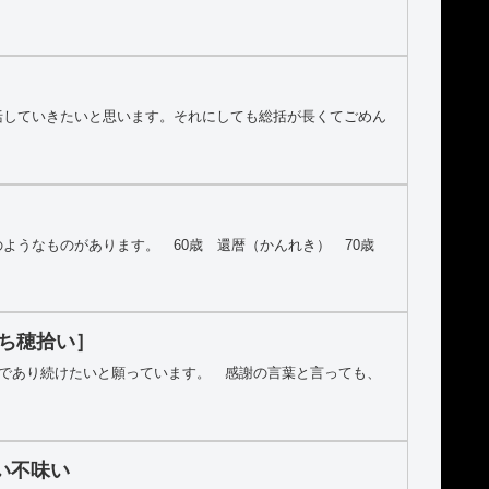
］
括していきたいと思います。それにしても総括が長くてごめん
ようなものがあります。 60歳 還暦（かんれき） 70歳
落ち穂拾い］
”であり続けたいと願っています。 感謝の言葉と言っても、
い不味い