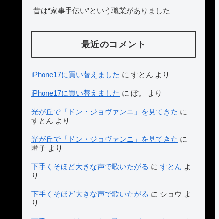
昔は“家事手伝い”という職業がありました
最近のコメント
iPhone17に買い替えました
に
すとん
より
iPhone17に買い替えました
に
ぼ。
より
光が丘で「ドン・ジョヴァンニ」を見てきた
に
すとん
より
光が丘で「ドン・ジョヴァンニ」を見てきた
に
匿子
より
下手くそほど大きな声で歌いたがる
に
すとん
よ
り
下手くそほど大きな声で歌いたがる
に
ショウ
よ
り