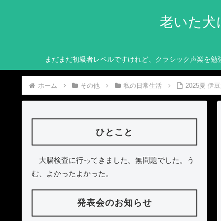
老いた犬
まだまだ初級者レベルですけれど、クラシック声楽を勉
ホーム
その他
私の日常生活
2025夏 
ひとこと
大腸検査に行ってきました。無問題でした。う
む、よかったよかった。
発表会のお知らせ