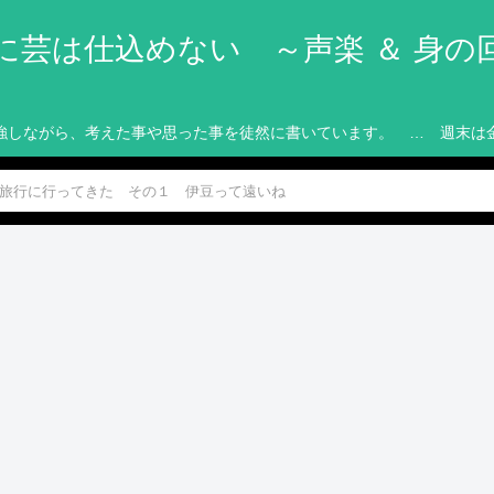
に芸は仕込めない ～声楽 ＆ 身の
強しながら、考えた事や思った事を徒然に書いています。 … 週末は
伊豆旅行に行ってきた その１ 伊豆って遠いね