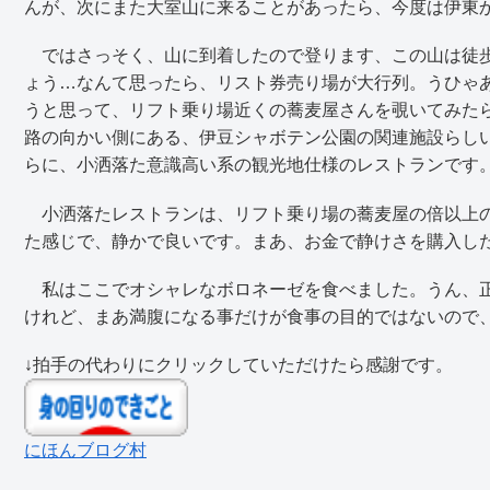
んが、次にまた大室山に来ることがあったら、今度は伊東
ではさっそく、山に到着したので登ります、この山は徒歩
ょう…なんて思ったら、リスト券売り場が大行列。うひゃ
うと思って、リフト乗り場近くの蕎麦屋さんを覗いてみた
路の向かい側にある、伊豆シャボテン公園の関連施設らし
らに、小洒落た意識高い系の観光地仕様のレストランです
小洒落たレストランは、リフト乗り場の蕎麦屋の倍以上の
た感じで、静かで良いです。まあ、お金で静けさを購入し
私はここでオシャレなボロネーゼを食べました。うん、正
けれど、まあ満腹になる事だけが食事の目的ではないので
↓拍手の代わりにクリックしていただけたら感謝です。
にほんブログ村