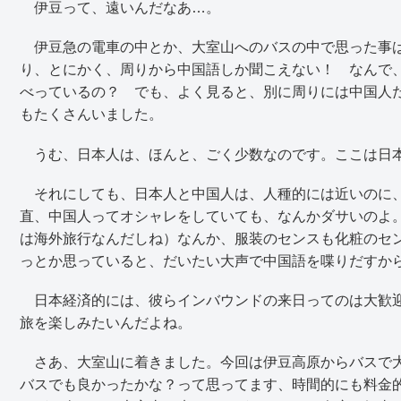
伊豆って、遠いんだなあ…。
伊豆急の電車の中とか、大室山へのバスの中で思った事は
り、とにかく、周りから中国語しか聞こえない！ なんで
べっているの？ でも、よく見ると、別に周りには中国人
もたくさんいました。
うむ、日本人は、ほんと、ごく少数なのです。ここは日
それにしても、日本人と中国人は、人種的には近いのに、
直、中国人ってオシャレをしていても、なんかダサいのよ
は海外旅行なんだしね）なんか、服装のセンスも化粧のセ
っとか思っていると、だいたい大声で中国語を喋りだすか
日本経済的には、彼らインバウンドの来日ってのは大歓迎
旅を楽しみたいんだよね。
さあ、大室山に着きました。今回は伊豆高原からバスで大
バスでも良かったかな？って思ってます、時間的にも料金