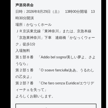
声楽発表会
日時：2026年8月29日（土） 13時00分開場 13
時30分開演
場所：かなっくホール
ＪＲ京浜東北線「東神奈川」または、京急本線
「京急東神奈川」下車 連絡橋「かなっくウォー
ク」徒歩1分
入場無料
第１部８番 「Addio bel sogno/美しい夢よ、さよ
うなら」
第２部１番 「O soave fanciulla/ああ、うるわし
の乙女よ」
第２部７番 「Che faro senza Euridice/エウリデ
ィーチェを失って」
よろしくお願いします。