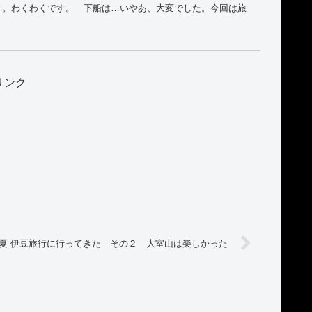
す。わくわくです。 下船は…いやあ、大変でした。今回は旅
リンク
25夏 伊豆旅行に行ってきた その２ 大室山は楽しかった