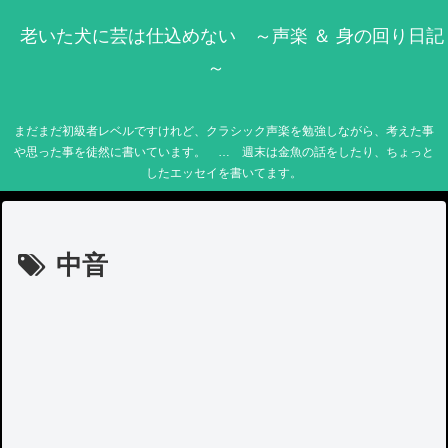
老いた犬に芸は仕込めない ～声楽 ＆ 身の回り日記
～
まだまだ初級者レベルですけれど、クラシック声楽を勉強しながら、考えた事
や思った事を徒然に書いています。 … 週末は金魚の話をしたり、ちょっと
したエッセイを書いてます。
中音