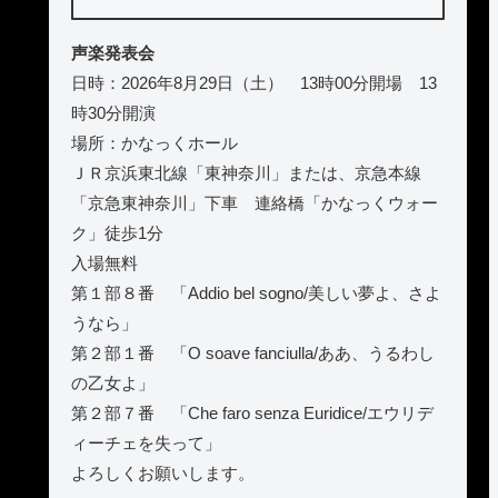
声楽発表会
日時：2026年8月29日（土） 13時00分開場 13
時30分開演
場所：かなっくホール
ＪＲ京浜東北線「東神奈川」または、京急本線
「京急東神奈川」下車 連絡橋「かなっくウォー
ク」徒歩1分
入場無料
第１部８番 「Addio bel sogno/美しい夢よ、さよ
うなら」
第２部１番 「O soave fanciulla/ああ、うるわし
の乙女よ」
第２部７番 「Che faro senza Euridice/エウリデ
ィーチェを失って」
よろしくお願いします。