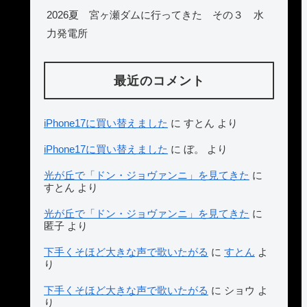
2026夏 宮ヶ瀬ダムに行ってきた その３ 水
力発電所
最近のコメント
iPhone17に買い替えました
に
すとん
より
iPhone17に買い替えました
に
ぼ。
より
光が丘で「ドン・ジョヴァンニ」を見てきた
に
すとん
より
光が丘で「ドン・ジョヴァンニ」を見てきた
に
匿子
より
下手くそほど大きな声で歌いたがる
に
すとん
よ
り
下手くそほど大きな声で歌いたがる
に
ショウ
よ
り