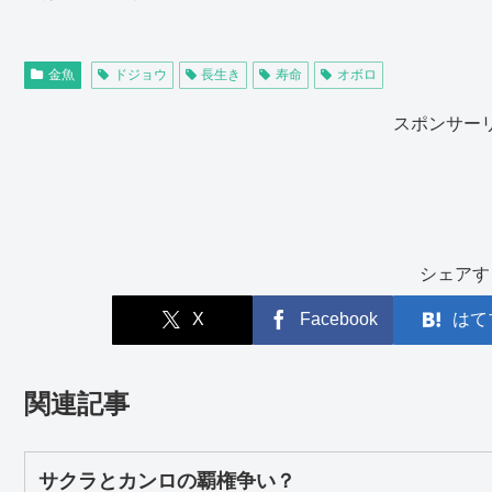
金魚
ドジョウ
長生き
寿命
オボロ
スポンサー
シェアす
X
Facebook
はて
関連記事
サクラとカンロの覇権争い？