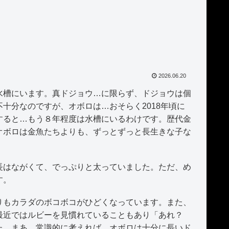
2026.06.20
槽にいます。真ドジョウ…に限らず、ドジョウは個
十分なのですが、オボロは…おそらく2018年頃に
すると…もう８年程度は水槽にいるわけです。歴代金
オボロは金魚たちよりも、ずっとずっと長生きな子な
はながくて、でっぷりと太っていました。ただ、め
す。
もカラダのボコボコがひどくなっています。また、
最近ではルビーを見慣れていることもあり「あれ？
た。まあ、常識的に考えれば、オボロは十分に長いド