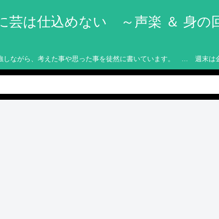
に芸は仕込めない ～声楽 ＆ 身の
強しながら、考えた事や思った事を徒然に書いています。 … 週末は