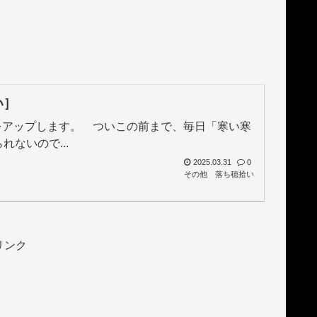
い］
をアップします。 ついこの前まで、毎日「寒い寒
ないので...
2025.03.31
0
その他
落ち穂拾い
リンク