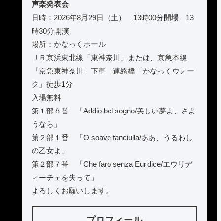
声楽発表会
日時：2026年8月29日（土） 13時00分開場 13
時30分開演
場所：かなっくホール
ＪＲ京浜東北線「東神奈川」または、京急本線
「京急東神奈川」下車 連絡橋「かなっくウォー
ク」徒歩1分
入場無料
第１部８番 「Addio bel sogno/美しい夢よ、さよ
うなら」
第２部１番 「O soave fanciulla/ああ、うるわし
の乙女よ」
第２部７番 「Che faro senza Euridice/エウリデ
ィーチェを失って」
よろしくお願いします。
プロフィール