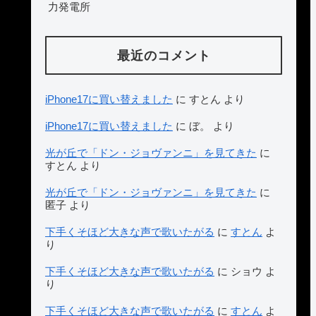
力発電所
最近のコメント
iPhone17に買い替えました
に
すとん
より
iPhone17に買い替えました
に
ぼ。
より
光が丘で「ドン・ジョヴァンニ」を見てきた
に
すとん
より
光が丘で「ドン・ジョヴァンニ」を見てきた
に
匿子
より
下手くそほど大きな声で歌いたがる
に
すとん
よ
り
下手くそほど大きな声で歌いたがる
に
ショウ
よ
り
下手くそほど大きな声で歌いたがる
に
すとん
よ