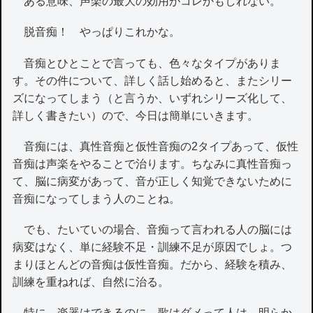
ある意味、声楽の最大の効用がコレかもしれない。
脱音痴！ やっぱりこれかな。
音痴とひとことで言っても、色々なタイプがありま
す。その件について、詳しく話し始めると、またシリー
ズになってしまう（と言うか、いずれシリーズ化して、
詳しく書きたい）ので、今日は簡単にいきます。
音痴には、真性音痴と仮性音痴の2タイプあって、仮性
音痴は声楽をやることで治ります。ちなみに真性音痴っ
て、脳に病変があって、音が正しく知覚できないために
音痴になってしまう人のことね。
でも、たいていの場合、音痴って言われる人の脳には
病変はなく、単に経験不足・訓練不足が原因でしょ。つ
まりほとんどの音痴は仮性音痴。だから、経験を積み、
訓練を重ねれば、自然に治る。
特に、楽器はできるのに、歌はダメって人は、明らか