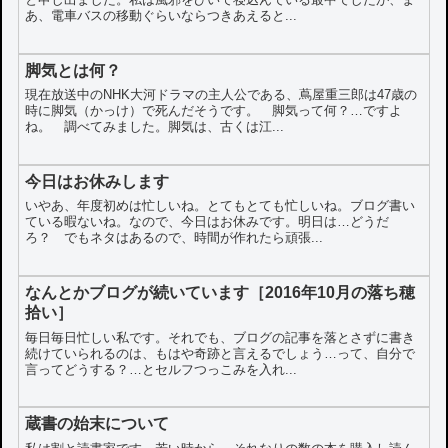
あ、電車バスの移動ぐらいならつきあえると...
脚気とは何？
現在放送中のNHK大河ドラマの主人公である、蔦屋重三郎は47歳の
時に脚気（かっけ）で死んだそうです。 脚気って何？…ですよ
ね。 調べてみました。脚気は、古くは江...
今日はお休みします
いやあ、年度初めは忙しいね。とてもとても忙しいね。ブログ書い
ている暇ないね。なので、今日はお休みです。明日は…どうだ
ろ？ でもネタはあるので、時間が作れたら頑張...
なんとかブログが続いています［2016年10月の落ち穂
拾い］
毎日毎日忙しい私です。それでも、ブログの記事を落とさずに書き
続けていられるのは、もはや奇跡と言えるでしょう…って、自分で
言ってどうする？…とセルフつっこみを入れ...
蔵書の始末について