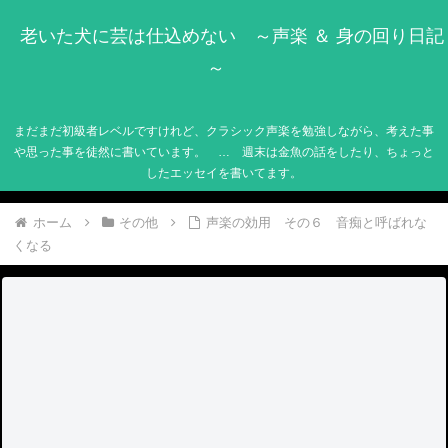
老いた犬に芸は仕込めない ～声楽 ＆ 身の回り日記
～
まだまだ初級者レベルですけれど、クラシック声楽を勉強しながら、考えた事
や思った事を徒然に書いています。 … 週末は金魚の話をしたり、ちょっと
したエッセイを書いてます。
ホーム
その他
声楽の効用 その６ 音痴と呼ばれな
くなる