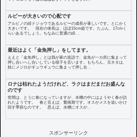
ルビーが大きいので心配です
アルビノの緋ドジョウであるルビーの成長が著しいです。とにかく
大きいです。 現在の体長は、ほぼ15cm超です。たぶん、17cmく
らいあるでしょう。ちなみに普通の緋...
最近はよく「金魚押し」をしてます。
ええと「金魚押し」とは我が家の造語で、金魚が一カ所に集まって
押し合いへし合いしている様子を言います。もちろん、元ネタは、
枝にメジロがギュウギュウに集まって押し合...
ロナは枯れたようだけれど、ラクはまだまだお盛んな
のです
世間は、とうに春になっていますが、水槽の中にはようやく春が訪
れたようです。 春と言えば、繁殖期です。オスがメスを追いかけ
回す季節なのです。 思えば、水槽にオスが...
スポンサーリンク