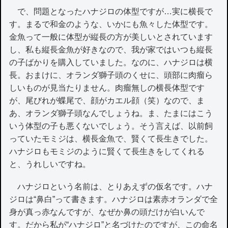
で、問題となったハナジロの体型ですが…実に横長で
す。まるで和金のような、いかにも魚々した体型です。
金魚って一般に体型が縦長の方が美しいとされています
し、私も縦長金魚が好きなので、我が家ではいつも縦長
の子ばかりを購入していました。なのに、ハナジロは横
長。おまけに、オランダ獅子頭のくせに、頭部に肉瘤ら
しいものが見当たりません。肉瘤無しの横長体型です
が、尾びれが蝶尾で、顔がカエル顔（笑）なので、ま
あ、オランダ獅子頭なんでしょうね。ま、たまにはこう
いう体型の子も悪くないでしょう。そう言えば、以前飼
っていたモミジは、横長金魚で、賢くて長生きでした。
ハナジロもモミジのように賢くて長生きをしてくれる
と、うれしいですね。
ハナジロという名前は、とりあえずの仮名です。ハナ
ジロは“鼻白”って書きます。ハナジロは素赤オランダで全
身が真っ赤なんですが、なぜか鼻の頭だけが白いんで
す。だから私が“ハナジロ”と名づけたのですが、この命名