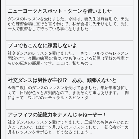
ニューヨークとスポット・ターンを習いました
ダンスのレッスンを受けました。今回は、妻先生は野暮用で、出先
から練習会場に直行と言うわけで、私が会場に先乗りをして、先に
一人で復習をして待っている事になりました...
プロでもこんなに練習しないよ
社交ダンスのレッスンを受けました。 さて、ワルツからレッスン
開始です。今回の練習会場はいつも使っている部屋（学校の教室ぐ
らいの広さの部屋）です。ここは、私たちの...
社交ダンスは男性が主役!? ああ、頑張んないと
今週二度目のダンスのレッスンを受けてきました。年始年末は忙し
くて、日程が色々と変則的なので、まあそんな事もあります。 例
によって、ワルツのナチュラル・スピン・タ...
アラフィフの記憶力をナメんじゃねーぞー！
社交ダンスのレッスンを受けてきました。三週間のお休みをいただ
きましたので、ほぼ一ヶ月ぶりのレッスンでした。 初心者が一カ
月もレッスンをサボると、どうなるでしょう...