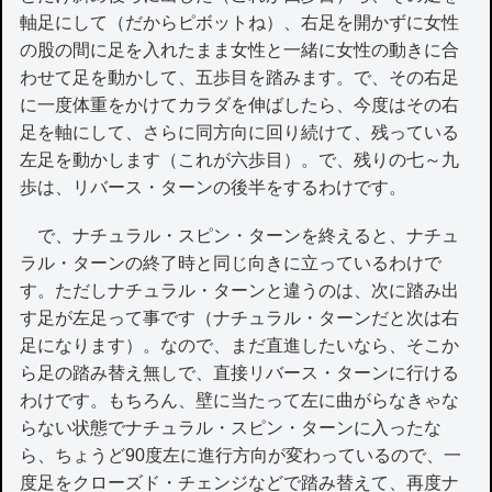
軸足にして（だからピボットね）、右足を開かずに女性
の股の間に足を入れたまま女性と一緒に女性の動きに合
わせて足を動かして、五歩目を踏みます。で、その右足
に一度体重をかけてカラダを伸ばしたら、今度はその右
足を軸にして、さらに同方向に回り続けて、残っている
左足を動かします（これが六歩目）。で、残りの七～九
歩は、リバース・ターンの後半をするわけです。
で、ナチュラル・スピン・ターンを終えると、ナチュ
ラル・ターンの終了時と同じ向きに立っているわけで
す。ただしナチュラル・ターンと違うのは、次に踏み出
す足が左足って事です（ナチュラル・ターンだと次は右
足になります）。なので、まだ直進したいなら、そこか
ら足の踏み替え無しで、直接リバース・ターンに行ける
わけです。もちろん、壁に当たって左に曲がらなきゃな
らない状態でナチュラル・スピン・ターンに入ったな
ら、ちょうど90度左に進行方向が変わっているので、一
度足をクローズド・チェンジなどで踏み替えて、再度ナ