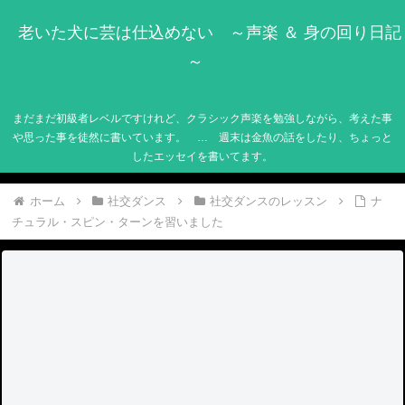
老いた犬に芸は仕込めない ～声楽 ＆ 身の回り日記
～
まだまだ初級者レベルですけれど、クラシック声楽を勉強しながら、考えた事
や思った事を徒然に書いています。 … 週末は金魚の話をしたり、ちょっと
したエッセイを書いてます。
ホーム
社交ダンス
社交ダンスのレッスン
ナ
チュラル・スピン・ターンを習いました