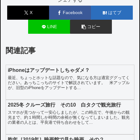
X
Facebook
はてブ
LINE
コピー
関連記事
iPhoneはアップデートしちゃダメ？
最近、ちょっとホットな話題なので、気になる方は適宜ググってく
ださい。あっちこっちのサイトで解説されています。 米アップル
が、旧型のiPhoneをアップデートする...
2025冬 クルーズ旅行 その10 白タクで観光旅行
スマホが見つかって一安心しましたが、この時点で、午後からの観
光まで、約１時間しか時間の余裕が無くなってしまいました。観光
の業者の人とは、平良港で待ち合わせをして...
昨年［2019年］映画館で見た映画 その２