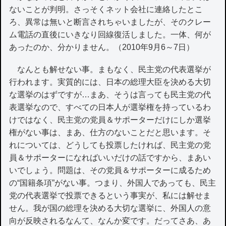
ないことが判明。さっそくネット会社に連絡したとこ
ろ、異常は無いと断言されちゃいましたが、そのクレー
ム電話の直後にいきなり回線復活しました。一体、何が
あったのか、分かりません。（2010年9月6～7日）
なんとも解せない事。まもなく、民主党の代表選挙が
行われます。実質的には、日本の総理大臣を決める大切
な選挙のはずですが…まあ、そうは言っても民主党の代
表選挙なので、すべての日本人が選挙権を持っているわ
けではなく、民主党の党員＆サポーターだけにしか選挙
権がない事は、まあ、仕方のないことだと思います。そ
れについては、どうしても投票したければ、民主党の党
員＆サポーターになればいいだけの話ですから、まあい
いでしょう。問題は、その党員＆サポーターに成るため
の“国籍条項”がない事。つまり、外国人であっても、民主
党の代表選挙で投票できるという事実が、私には解せま
せん。我が国の総理を決める大切な選挙に、外国人の意
向が反映されるなんて、なんか変です。だってさあ、あ