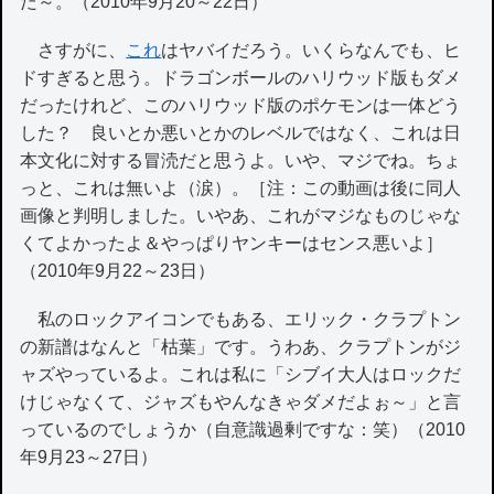
た～。（2010年9月20～22日）
さすがに、
これ
はヤバイだろう。いくらなんでも、ヒ
ドすぎると思う。ドラゴンボールのハリウッド版もダメ
だったけれど、このハリウッド版のポケモンは一体どう
した？ 良いとか悪いとかのレベルではなく、これは日
本文化に対する冒涜だと思うよ。いや、マジでね。ちょ
っと、これは無いよ（涙）。［注：この動画は後に同人
画像と判明しました。いやあ、これがマジなものじゃな
くてよかったよ＆やっぱりヤンキーはセンス悪いよ］
（2010年9月22～23日）
私のロックアイコンでもある、エリック・クラプトン
の新譜はなんと「枯葉」です。うわあ、クラプトンがジ
ャズやっているよ。これは私に「シブイ大人はロックだ
けじゃなくて、ジャズもやんなきゃダメだよぉ～」と言
っているのでしょうか（自意識過剰ですな：笑）（2010
年9月23～27日）