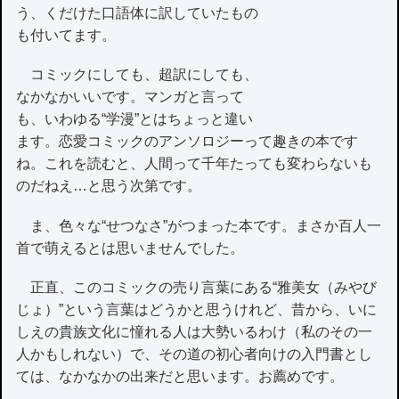
う、くだけた口語体に訳していたもの
も付いてます。
コミックにしても、超訳にしても、
なかなかいいです。マンガと言って
も、いわゆる“学漫”とはちょっと違い
ます。恋愛コミックのアンソロジーって趣きの本です
ね。これを読むと、人間って千年たっても変わらないも
のだねえ…と思う次第です。
ま、色々な“せつなさ”がつまった本です。まさか百人一
首で萌えるとは思いませんでした。
正直、このコミックの売り言葉にある“雅美女（みやび
じょ）”という言葉はどうかと思うけれど、昔から、いに
しえの貴族文化に憧れる人は大勢いるわけ（私のその一
人かもしれない）で、その道の初心者向けの入門書とし
ては、なかなかの出来だと思います。お薦めです。