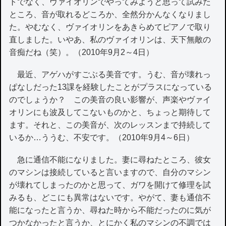
トでなく、ヴァイオリンでやってみようと思って試みた
ところ、音が取れるどころか、全然分かんなくなりまし
た。やむなく、ヴァイオリンをあきらめてピアノで取り
直しました。いやあ、私のヴァイオリンは、天下無敵の
音痴だね（笑）。（2010年9月2～4日）
最近、アゲハがすごぶる美音です。うむ、音が壊れっ
ぱなしだった13課を経験したことがプラスになっている
のでしょうか？ この美音の良い影響が、声楽やヴァイ
オリンにも波及してこないものかと、ちょっと期待して
ます。それと、この美音が、次のレッスンまで持続して
いるか…ううむ、不安です。（2010年9月4～6日）
急に通信不能になりました。妻に尋ねたところ、彼女
のマシンは接続していると言いますので、自分のマシン
が壊れてしまったのかと思って、ガワを開けて修理を試
みるも、どこにも異常はないです。やがて、妻も通信不
能になったと言うか、尋ねた時から不能だったのに気が
つかなかったと言うか、とにかく私のマシンの不調では