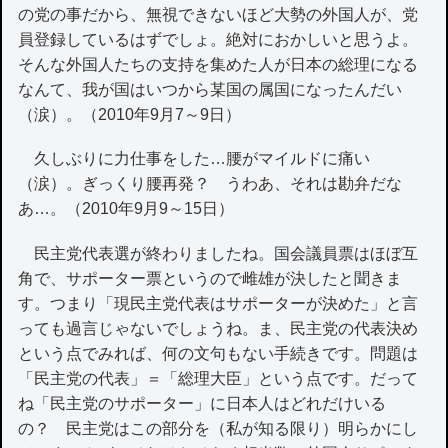
の党の事だから、無視できないほど大勢の外国人が、党
員登録しているはずでしょ。絶対におかしいと思うよ。
そんな外国人たちの支持を集めた人が日本の総理になる
なんて、我が国はいつから某国の属国になったんだい
（涙）。（2010年9月7～9日）
久しぶりに力仕事をした…腰がマイルドに痛い
（涙）。ぎっくり腰再発？ うわあ、それは勘弁だな
あ…。（2010年9月9～15日）
民主党代表選が終わりましたね。国会議員票はほぼ互
角で、サポーター票というので雌雄が決したと聞きま
す。つまり「現民主党代表はサポーターが決めた」と言
っても過言じゃないでしょうね。ま、民主党の代表決め
という点でみれば、何の文句もない手続きです。問題は
「民主党の代表」＝「総理大臣」という点です。だって
ね「民主党のサポーター」に日本人はどれだけいる
の？ 民主党はこの部分を（私が知る限り）明らかにし