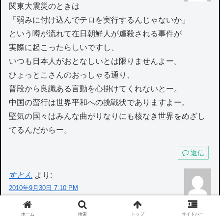
関東大震災のときは
「弱みに付け込んでテロを実行するんじゃないか」
という噂が流れて在日朝鮮人が虐殺される事件が
実際に起こったらしいですし、
いつも日本人がおとなしいとは限りませんよー。
ひょっとこさんのおっしゃる通り、
普段から良識ある言動を心掛けてくれないとー。
中国の蛮行は世界平和への挑戦状でありますよー。
堅気の国々はみんな曲がりなりにも核なき世界をめざし
てるんだからー。
返信
すとん
より:
2010年9月30日 7:10 PM
>うぉぉんさん
ホーム
検索
トップ
サイドバー