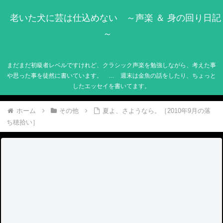
老いた犬に芸は仕込めない ～声楽 ＆ 身の回り日記
～
まだまだ初級者レベルですけれど、クラシック声楽を勉強しながら、考えた事
や思った事を徒然に書いています。 … 週末は金魚の話をしたり、ちょっと
したエッセイを書いてます。
ホーム
その他
夏よ、さようなら。［2010年9月の落
ち穂拾い］