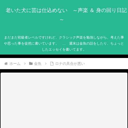
老いた犬に芸は仕込めない ～声楽 ＆ 身の回り日記
～
まだまだ初級者レベルですけれど、クラシック声楽を勉強しながら、考えた事
や思った事を徒然に書いています。 … 週末は金魚の話をしたり、ちょっと
したエッセイを書いてます。
ホーム
金魚
ロナの具合が悪い