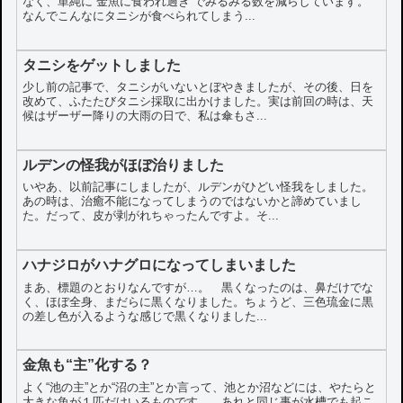
なく、単純に“金魚に食われ過ぎ”でみるみる数を減らしています。
なんでこんなにタニシが食べられてしまう...
タニシをゲットしました
少し前の記事で、タニシがいないとぼやきましたが、その後、日を
改めて、ふたたびタニシ採取に出かけました。実は前回の時は、天
候はザーザー降りの大雨の日で、私は傘もさ...
ルデンの怪我がほぼ治りました
いやあ、以前記事にしましたが、ルデンがひどい怪我をしました。
あの時は、治癒不能になってしまうのではないかと諦めていまし
た。だって、皮が剥がれちゃったんですよ。そ...
ハナジロがハナグロになってしまいました
まあ、標題のとおりなんですが…。 黒くなったのは、鼻だけでな
く、ほぼ全身、まだらに黒くなりました。ちょうど、三色琉金に黒
の差し色が入るような感じで黒くなりました...
金魚も“主”化する？
よく“池の主”とか“沼の主”とか言って、池とか沼などには、やたらと
大きな魚が１匹だけいるものです。 あれと同じ事が水槽でも起こ