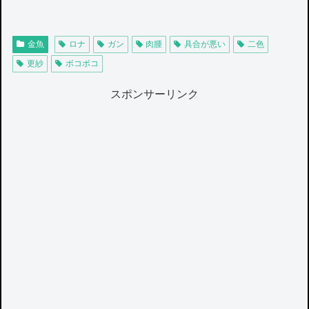
金魚
ロナ
ガン
肉腫
具合が悪い
二色
更紗
ボコボコ
スポンサーリンク