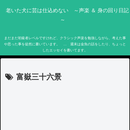
老いた犬に芸は仕込めない ～声楽 ＆ 身の回り日記
～
まだまだ初級者レベルですけれど、クラシック声楽を勉強しながら、考えた事
や思った事を徒然に書いています。 … 週末は金魚の話をしたり、ちょっと
したエッセイを書いてます。
富嶽三十六景