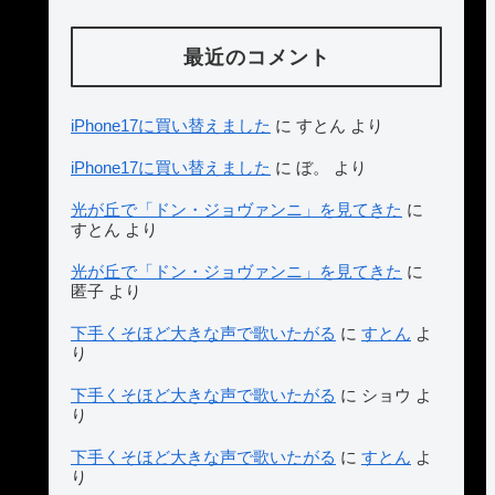
最近のコメント
iPhone17に買い替えました
に
すとん
より
iPhone17に買い替えました
に
ぼ。
より
光が丘で「ドン・ジョヴァンニ」を見てきた
に
すとん
より
光が丘で「ドン・ジョヴァンニ」を見てきた
に
匿子
より
下手くそほど大きな声で歌いたがる
に
すとん
よ
り
下手くそほど大きな声で歌いたがる
に
ショウ
よ
り
下手くそほど大きな声で歌いたがる
に
すとん
よ
り