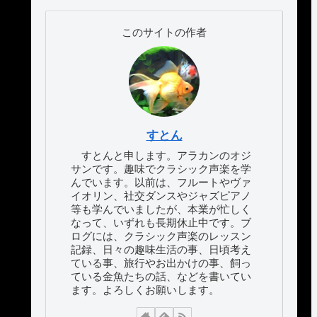
このサイトの作者
すとん
すとんと申します。アラカンのオジ
サンです。趣味でクラシック声楽を学
んでいます。以前は、フルートやヴァ
イオリン、社交ダンスやジャズピアノ
等も学んでいましたが、本業が忙しく
なって、いずれも長期休止中です。ブ
ログには、クラシック声楽のレッスン
記録、日々の趣味生活の事、日頃考え
ている事、旅行やお出かけの事、飼っ
ている金魚たちの話、などを書いてい
ます。よろしくお願いします。