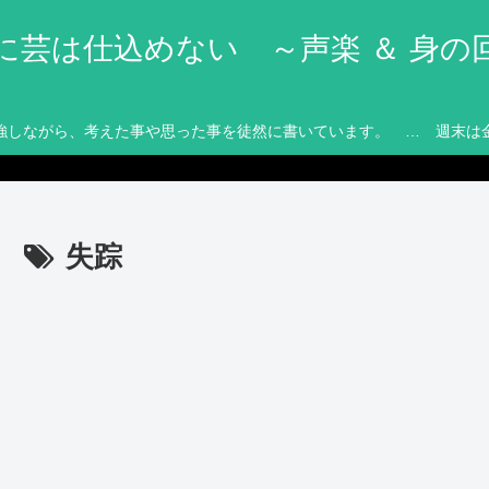
に芸は仕込めない ～声楽 ＆ 身の
強しながら、考えた事や思った事を徒然に書いています。 … 週末は
失踪