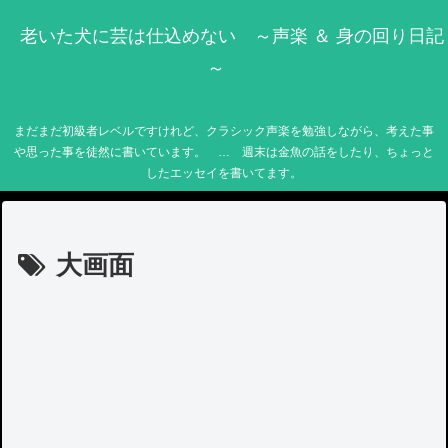
老いた犬に芸は仕込めない ～声楽 ＆ 身の回り日記
～
まだまだ初級者レベルですけれど、クラシック声楽を勉強しながら、考えた事
や思った事を徒然に書いています。 … 週末は金魚の話をしたり、ちょっと
したエッセイを書いてます。
大画面