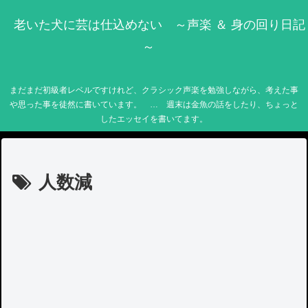
老いた犬に芸は仕込めない ～声楽 ＆ 身の回り日記
～
まだまだ初級者レベルですけれど、クラシック声楽を勉強しながら、考えた事
や思った事を徒然に書いています。 … 週末は金魚の話をしたり、ちょっと
したエッセイを書いてます。
人数減