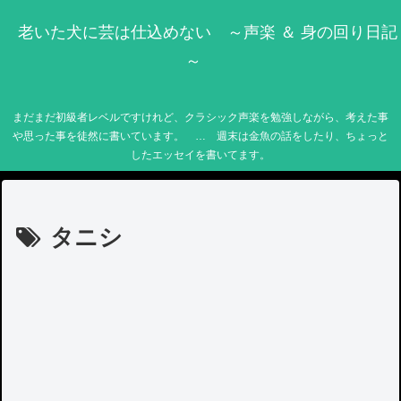
老いた犬に芸は仕込めない ～声楽 ＆ 身の回り日記
～
まだまだ初級者レベルですけれど、クラシック声楽を勉強しながら、考えた事
や思った事を徒然に書いています。 … 週末は金魚の話をしたり、ちょっと
したエッセイを書いてます。
タニシ