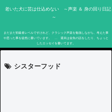
老いた犬に芸は仕込めない ～声楽 ＆ 身の回り日記
～
まだまだ初級者レベルですけれど、クラシック声楽を勉強しながら、考えた事
や思った事を徒然に書いています。 … 週末は金魚の話をしたり、ちょっと
したエッセイを書いてます。
シスターフッド