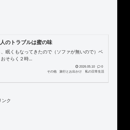
他人のトラブルは蜜の味
し、眠くもなってきたので（ソファが無いので）ベ
そらく２時...
2026.05.10
0
その他
旅行とお出かけ
私の日常生活
リンク