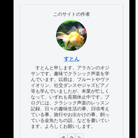
このサイトの作者
すとん
すとんと申します。アラカンのオジ
サンです。趣味でクラシック声楽を学
んでいます。以前は、フルートやヴァ
イオリン、社交ダンスやジャズピアノ
等も学んでいましたが、本業が忙しく
なって、いずれも長期休止中です。ブ
ログには、クラシック声楽のレッスン
記録、日々の趣味生活の事、日頃考え
ている事、旅行やお出かけの事、飼っ
ている金魚たちの話、などを書いてい
ます。よろしくお願いします。