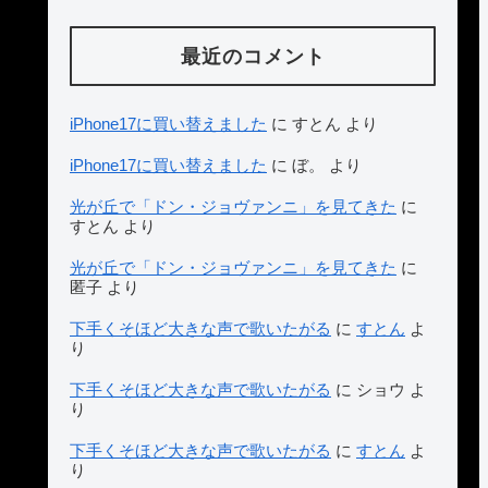
最近のコメント
iPhone17に買い替えました
に
すとん
より
iPhone17に買い替えました
に
ぼ。
より
光が丘で「ドン・ジョヴァンニ」を見てきた
に
すとん
より
光が丘で「ドン・ジョヴァンニ」を見てきた
に
匿子
より
下手くそほど大きな声で歌いたがる
に
すとん
よ
り
下手くそほど大きな声で歌いたがる
に
ショウ
よ
り
下手くそほど大きな声で歌いたがる
に
すとん
よ
り