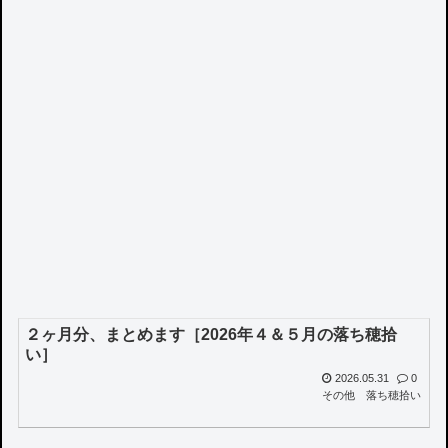
２ヶ月分、まとめます［2026年４＆５月の落ち穂拾
い］
2026.05.31
0
その他
落ち穂拾い