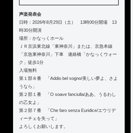
声楽発表会
日時：2026年8月29日（土） 13時00分開場 13
時30分開演
場所：かなっくホール
ＪＲ京浜東北線「東神奈川」または、京急本線
「京急東神奈川」下車 連絡橋「かなっくウォー
ク」徒歩1分
入場無料
第１部８番 「Addio bel sogno/美しい夢よ、さよ
うなら」
第２部１番 「O soave fanciulla/ああ、うるわし
の乙女よ」
第２部７番 「Che faro senza Euridice/エウリデ
ィーチェを失って」
よろしくお願いします。