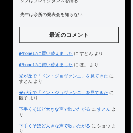
シノはブレイクダンスを踊る
先生は余所の発表会を知らない
最近のコメント
iPhone17に買い替えました
に
すとん
より
iPhone17に買い替えました
に
ぼ。
より
光が丘で「ドン・ジョヴァンニ」を見てきた
に
すとん
より
光が丘で「ドン・ジョヴァンニ」を見てきた
に
匿子
より
下手くそほど大きな声で歌いたがる
に
すとん
よ
り
下手くそほど大きな声で歌いたがる
に
ショウ
よ
り