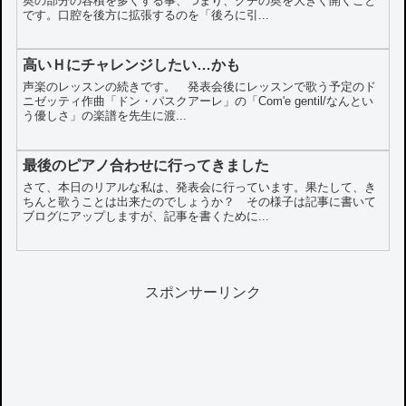
奥の部分の容積を多くする事、つまり、クチの奥を大きく開くこと
です。口腔を後方に拡張するのを「後ろに引...
高いＨにチャレンジしたい…かも
声楽のレッスンの続きです。 発表会後にレッスンで歌う予定のド
ニゼッティ作曲「ドン・パスクアーレ」の「Com'e gentil/なんとい
う優しさ」の楽譜を先生に渡...
最後のピアノ合わせに行ってきました
さて、本日のリアルな私は、発表会に行っています。果たして、き
ちんと歌うことは出来たのでしょうか？ その様子は記事に書いて
ブログにアップしますが、記事を書くために...
スポンサーリンク