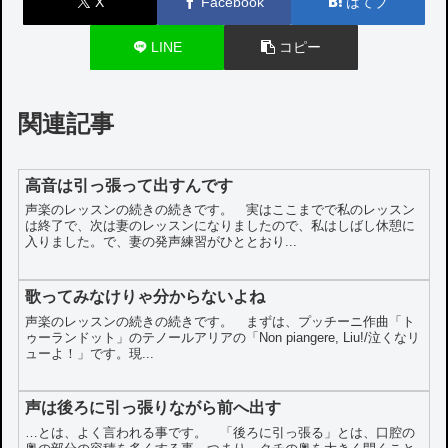
X
Facebook
はてブ
LINE
コピー
関連記事
高音は引っ張って出すんです
声楽のレッスンの続きの続きです。 実はここまでで私のレッスン
は終了で、次は妻のレッスンになりましたので、私はしばし休憩に
入りました。で、妻の発声練習がひととおり...
歌ってみなけりゃ分からないよね
声楽のレッスンの続きの続きです。 まずは、プッチーニ作曲「ト
ゥーランドット」のテノールアリアの「Non piangere, Liu!/泣くなリ
ューよ！」です。現...
声は後ろに引っ張りながら前へ出す
…とは、よく言われる事です。 「後ろに引っ張る」とは、口腔の