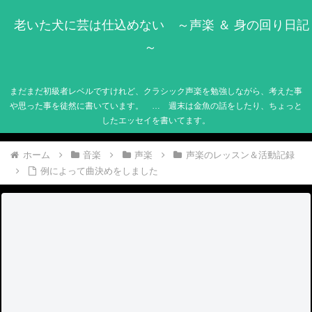
老いた犬に芸は仕込めない ～声楽 ＆ 身の回り日記
～
まだまだ初級者レベルですけれど、クラシック声楽を勉強しながら、考えた事
や思った事を徒然に書いています。 … 週末は金魚の話をしたり、ちょっと
したエッセイを書いてます。
ホーム
音楽
声楽
声楽のレッスン＆活動記録
例によって曲決めをしました