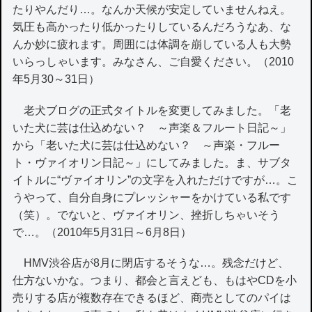
たりやんだり…。なんか天候が安定していませんねえ。
気圧も高かったり低かったりしているんだろうなあ、な
んか妙に疲れます。周囲には体調を崩している人も大勢
いらっしゃいます。みなさん、ご自愛ください。（2010
年5月30～31日）
老犬ブログの正式タイトルを変更してみました。「老
いた犬に芸は仕込めない？ ～声楽＆フルート日記～」
から「老いた犬に芸は仕込めない？ ～声楽・フルー
ト・ヴァイオリン日記～」にしてみました。ま、サブタ
イトルに“ヴァイオリン”の文字を入れただけですが…。こ
うやって、自分自身にプレッシャーをかけている私です
（笑）。でないと、ヴァイオリン、挫折しちゃいそう
で…。（2010年5月31日～6月8日）
HMV渋谷店が8月に閉店するそうな…。残念だけど、
仕方ないかな。つまり、都会と言えども、もはやCDを小
売りする店が複数存在できるほど、商売としてのパイは