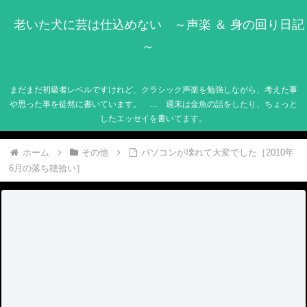
老いた犬に芸は仕込めない ～声楽 ＆ 身の回り日記
～
まだまだ初級者レベルですけれど、クラシック声楽を勉強しながら、考えた事
や思った事を徒然に書いています。 … 週末は金魚の話をしたり、ちょっと
したエッセイを書いてます。
ホーム
その他
パソコンが壊れて大変でした［2010年
6月の落ち穂拾い］