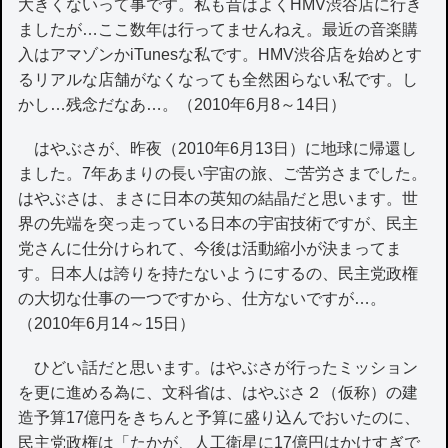
大きくないって事です。私も昔はよくHMV渋谷店に行き
ましたが…ここ数年は行ってませんねえ。最近の音楽購
入はアマゾンかiTunesな私です。HMV渋谷店を始めとす
るリアルな店舗がなくなっても全然困らない私です。し
かし…残念だなあ…。（2010年6月8～14日）
はやぶさが、昨夜（2010年6月13日）に地球に帰還し
ました。7年あまりの長い宇宙の旅、ご苦労さまでした。
はやぶさは、まさに日本の英知の結晶だと思います。世
界の先端を突っ走っている日本の宇宙技術ですが、民主
党さんに仕分けられて、今後は活動縮小が決まってま
す。日本人は誇りを持たないようにするの、民主党政権
の大切な仕事の一つですから、仕方ないですが…。
（2010年6月14～15日）
ひどい話だと思います。はやぶさが行ったミッション
を更に進める為に、文科省は、はやぶさ２（仮称）の建
造予算17億円をきちんと予算に盛り込んでおいたのに、
民主党政権は「たかが、人工衛星に17億円はかけすぎで