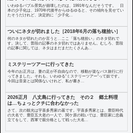
いわゆるバブル景気が崩壊したのは、1991年なんだそうです。 日
本の少子化は、1970年代後半からゆるゆると、その傾向を見せてい
たそうだけれど、決定的に「少子化...
ついにネタが切れました［2018年6月の落ち穂拾い］
何のネタが切れたのか言うと…ここ「落ち穂拾い」のネタ切れで
す。決して、普段の記事のネタ切れではありません。むしろ、普段
の記事に関しては、ネタはまだまだたくさんあ...
ミステリーツアーに行ってきた
今年のお正月は、妻の足が不自由なので、移動が楽なバス旅行に行
ってきました。それも、いわゆる“ミステリーツアー”って奴です。
今回は音楽とは関係ないけれど、私が書き...
2026正月 八丈島に行ってきた その２ 郷土料理
は…ちょっとクチに合わなかった
さて、次の観光は宇喜多秀家の墓です。宇喜多秀家とは、豊臣時代
の大名で、豊臣五大老の一人で、関ケ原の戦いでは、豊臣家に忠義
立てをして、西軍で親分格として戦った大名...