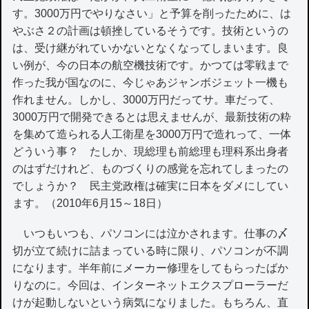
す。3000万円でやりなさい」と予算を削ったために、は
やぶさ２の計画は頓挫しているそうです。技術というの
は、受け継がれていかないとなくなってしまいます。良
い例が、今の日本の航空機技術です。かつては零戦まで
作った我が国なのに、今じゃあジャンボジェット一機も
作れません。しかし、3000万円だってサ。車だって、
3000万円で開発できるとは思えませんが、最新技術の粋
を集めて造られる人工衛星を3000万円で造れって、一体
どういう事？ たしか、現総理も前総理も理科系出身者
のはずだけれど、ものづくりの感覚を忘れてしまったの
でしょうか？ 民主党政権は確実に日本をダメにしてい
ます。（2010年6月15～18日）
いつもいつも、パソコンには泣かされます。仕事の〆
切が立て続けに詰まっている時に限り、パソコンが不調
になります。半年前にメーカー修理をしてもらったばか
りなのに。今回は、インターネットエクスプローラーだ
けが起動しないという病気になりました。もちろん、直