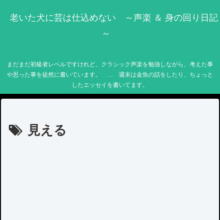
老いた犬に芸は仕込めない ～声楽 ＆ 身の回り日記
～
まだまだ初級者レベルですけれど、クラシック声楽を勉強しながら、考えた事
や思った事を徒然に書いています。 … 週末は金魚の話をしたり、ちょっと
したエッセイを書いてます。
見える