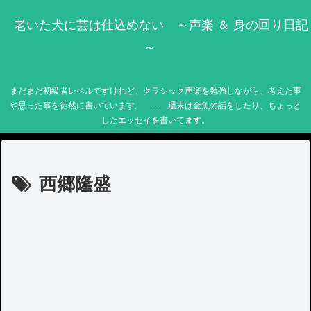
老いた犬に芸は仕込めない ～声楽 ＆ 身の回り日記
～
まだまだ初級者レベルですけれど、クラシック声楽を勉強しながら、考えた事
や思った事を徒然に書いています。 … 週末は金魚の話をしたり、ちょっと
したエッセイを書いてます。
西郷隆盛