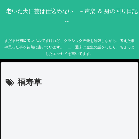
老いた犬に芸は仕込めない ～声楽 ＆ 身の回り日記
～
まだまだ初級者レベルですけれど、クラシック声楽を勉強しながら、考えた事
や思った事を徒然に書いています。 … 週末は金魚の話をしたり、ちょっと
したエッセイを書いてます。
福寿草