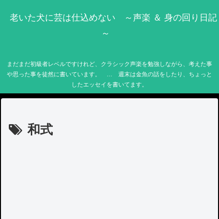
老いた犬に芸は仕込めない ～声楽 ＆ 身の回り日記
～
まだまだ初級者レベルですけれど、クラシック声楽を勉強しながら、考えた事
や思った事を徒然に書いています。 … 週末は金魚の話をしたり、ちょっと
したエッセイを書いてます。
和式