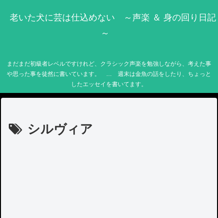
老いた犬に芸は仕込めない ～声楽 ＆ 身の回り日記
～
まだまだ初級者レベルですけれど、クラシック声楽を勉強しながら、考えた事
や思った事を徒然に書いています。 … 週末は金魚の話をしたり、ちょっと
したエッセイを書いてます。
シルヴィア