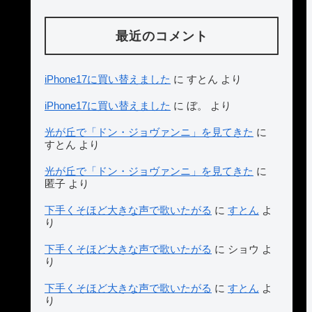
最近のコメント
iPhone17に買い替えました
に
すとん
より
iPhone17に買い替えました
に
ぼ。
より
光が丘で「ドン・ジョヴァンニ」を見てきた
に
すとん
より
光が丘で「ドン・ジョヴァンニ」を見てきた
に
匿子
より
下手くそほど大きな声で歌いたがる
に
すとん
よ
り
下手くそほど大きな声で歌いたがる
に
ショウ
よ
り
下手くそほど大きな声で歌いたがる
に
すとん
よ
り