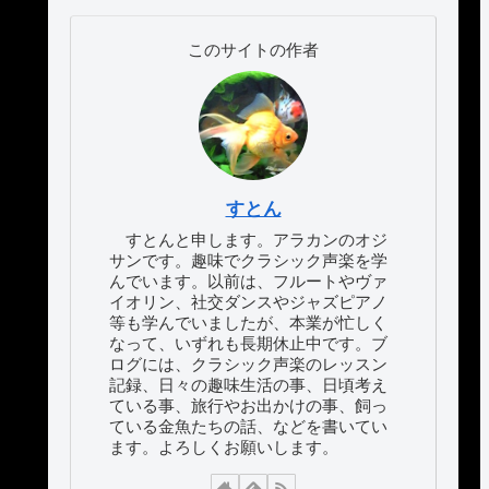
このサイトの作者
すとん
すとんと申します。アラカンのオジ
サンです。趣味でクラシック声楽を学
んでいます。以前は、フルートやヴァ
イオリン、社交ダンスやジャズピアノ
等も学んでいましたが、本業が忙しく
なって、いずれも長期休止中です。ブ
ログには、クラシック声楽のレッスン
記録、日々の趣味生活の事、日頃考え
ている事、旅行やお出かけの事、飼っ
ている金魚たちの話、などを書いてい
ます。よろしくお願いします。