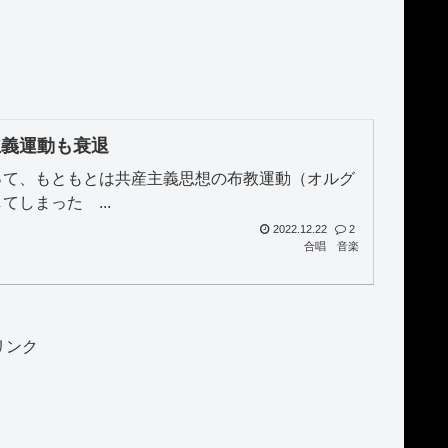
主義運動も衰退
って、もともとは共産主義思想の布教運動（オルグ
しまった ...
2022.12.22
2
合唱
音楽
リンク