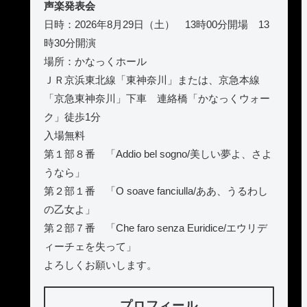
声楽発表会
日時：2026年8月29日（土） 13時00分開場 13
時30分開演
場所：かなっくホール
ＪＲ京浜東北線「東神奈川」または、京急本線
「京急東神奈川」下車 連絡橋「かなっくウォー
ク」徒歩1分
入場無料
第１部８番 「Addio bel sogno/美しい夢よ、さよ
うなら」
第２部１番 「O soave fanciulla/ああ、うるわし
の乙女よ」
第２部７番 「Che faro senza Euridice/エウリデ
ィーチェを失って」
よろしくお願いします。
プロフィール