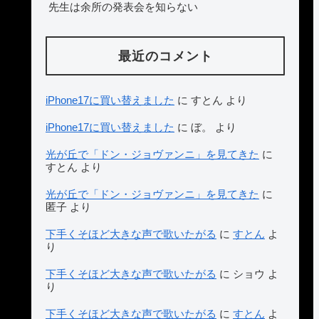
先生は余所の発表会を知らない
最近のコメント
iPhone17に買い替えました
に
すとん
より
iPhone17に買い替えました
に
ぼ。
より
光が丘で「ドン・ジョヴァンニ」を見てきた
に
すとん
より
光が丘で「ドン・ジョヴァンニ」を見てきた
に
匿子
より
下手くそほど大きな声で歌いたがる
に
すとん
よ
り
下手くそほど大きな声で歌いたがる
に
ショウ
よ
り
下手くそほど大きな声で歌いたがる
に
すとん
よ