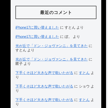
最近のコメント
iPhone17に買い替えました
に
すとん
より
iPhone17に買い替えました
に
ぼ。
より
光が丘で「ドン・ジョヴァンニ」を見てきた
に
すとん
より
光が丘で「ドン・ジョヴァンニ」を見てきた
に
匿子
より
下手くそほど大きな声で歌いたがる
に
すとん
よ
り
下手くそほど大きな声で歌いたがる
に
ショウ
よ
り
下手くそほど大きな声で歌いたがる
に
すとん
よ
り