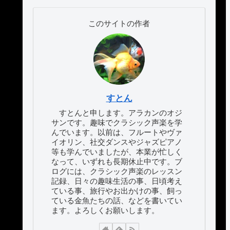
このサイトの作者
すとん
すとんと申します。アラカンのオジ
サンです。趣味でクラシック声楽を学
んでいます。以前は、フルートやヴァ
イオリン、社交ダンスやジャズピアノ
等も学んでいましたが、本業が忙しく
なって、いずれも長期休止中です。ブ
ログには、クラシック声楽のレッスン
記録、日々の趣味生活の事、日頃考え
ている事、旅行やお出かけの事、飼っ
ている金魚たちの話、などを書いてい
ます。よろしくお願いします。