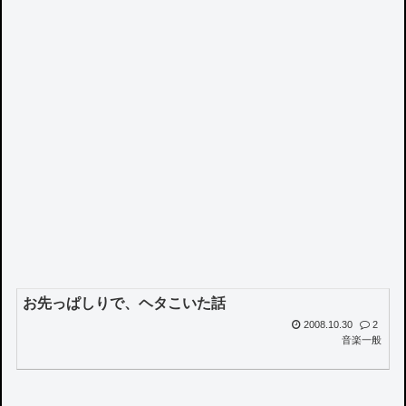
お先っぱしりで、ヘタこいた話
2008.10.30
2
音楽一般