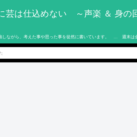
に芸は仕込めない ～声楽 ＆ 身の
強しながら、考えた事や思った事を徒然に書いています。 … 週末は
た