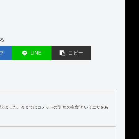
る
ブ
LINE
コピー
えました。今まではコメットの“川魚の主食”というエサをあ