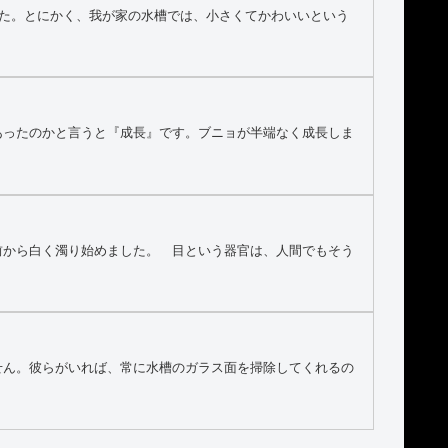
した。とにかく、我が家の水槽では、小さくてかわいいという
あったのかと言うと『成長』です。ブニョが半端なく成長しま
前から白く濁り始めました。 目という器官は、人間でもそう
せん。彼らがいれば、常に水槽のガラス面を掃除してくれるの