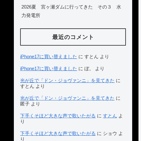
2026夏 宮ヶ瀬ダムに行ってきた その３ 水
力発電所
最近のコメント
iPhone17に買い替えました
に
すとん
より
iPhone17に買い替えました
に
ぼ。
より
光が丘で「ドン・ジョヴァンニ」を見てきた
に
すとん
より
光が丘で「ドン・ジョヴァンニ」を見てきた
に
匿子
より
下手くそほど大きな声で歌いたがる
に
すとん
よ
り
下手くそほど大きな声で歌いたがる
に
ショウ
よ
り